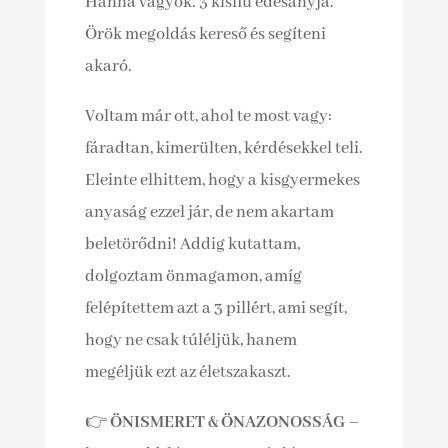
Hanna vagyok. 3 kisfiú édesanyja.
Örök megoldás kereső és segíteni
akaró.
Voltam már ott, ahol te most vagy:
fáradtan, kimerülten, kérdésekkel teli.
Eleinte elhittem, hogy a kisgyermekes
anyaság ezzel jár, de nem akartam
beletörődni! Addig kutattam,
dolgoztam önmagamon, amíg
felépítettem azt a 3 pillért, ami segít,
hogy ne csak túléljük, hanem
megéljük ezt az életszakaszt.
👉
ÖNISMERET & ÖNAZONOSSÁG
–