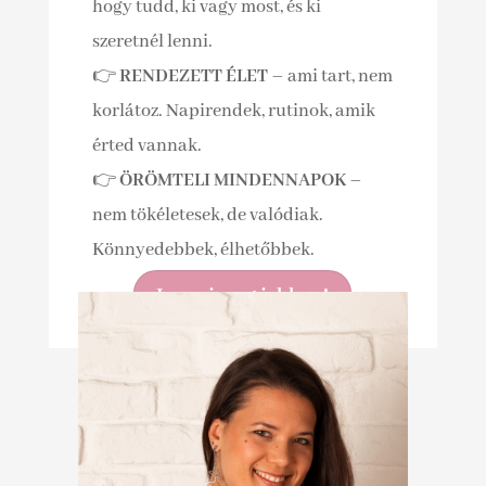
hogy tudd, ki vagy most, és ki
szeretnél lenni.
👉
RENDEZETT ÉLET
– ami tart, nem
korlátoz. Napirendek, rutinok, amik
érted vannak.
👉
ÖRÖMTELI MINDENNAPOK
–
nem tökéletesek, de valódiak.
Könnyedebbek, élhetőbbek.
Ismerj meg jobban!