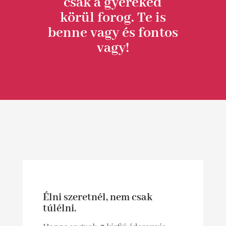
csak a gyereked
körül forog. Te is
benne vagy és fontos
vagy!
Élni szeretnél, nem csak
túlélni.