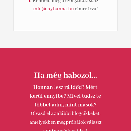
Rendeld meg a szolgáltatást az
info@fayhanna.hu
címre írva!
Ha még habozol...
Honnan lesz rá időd? Mért
kerül ennyibe? Mivel tudsz te
többet adni, mint mások?
Olvasd el az alábbi blogcikkeket,
amelyekben megpróbálok választ