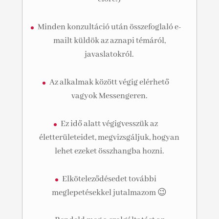
Minden konzultáció után összefoglaló e-
mailt küldök az aznapi témáról,
javaslatokról.
Az alkalmak között végig elérhető
vagyok Messengeren.
Ez idő alatt végigvesszük az
életterületeidet, megvizsgáljuk, hogyan
lehet ezeket összhangba hozni.
Elköteleződésedet további
meglepetésekkel jutalmazom 😉