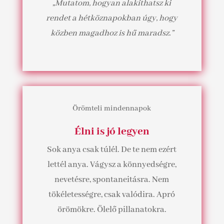
„Mutatom, hogyan alakíthatsz ki
rendet a hétköznapokban úgy, hogy
közben magadhoz is hű maradsz.”
Örömteli mindennapok
Élni is jó legyen
Sok anya csak túlél. De te nem ezért
lettél anya. Vágysz a könnyedségre,
nevetésre, spontaneitásra. Nem
tökéletességre, csak valódira. Apró
örömökre. Ölelő pillanatokra.