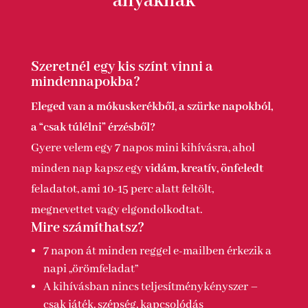
anyáknak
Szeretnél egy kis színt vinni a
mindennapokba?
Eleged van a mókuskerékből, a szürke napokból,
a “csak túlélni” érzésből?
Gyere velem egy 7 napos mini kihívásra, ahol
minden nap kapsz egy
vidám, kreatív, önfeledt
feladatot, ami 10-15 perc alatt feltölt,
megnevettet vagy elgondolkodtat.
Mire számíthatsz?
7 napon át minden reggel e-mailben érkezik a
napi „örömfeladat”
A kihívásban nincs teljesítménykényszer –
csak játék, szépség, kapcsolódás