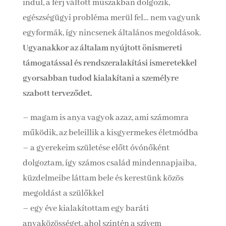
indul, a férj váltott műszakban dolgozik,
egészségügyi probléma merül fel… nem vagyunk
egyformák, így nincsenek általános megoldások.
Ugyanakkor az általam nyújtott önismereti
támogatással és rendszeralakítási ismeretekkel
gyorsabban tudod kialakítani a személyre
szabott terveződet.
– magam is anya vagyok azaz, ami számomra
működik, az beleillik a kisgyermekes életmódba
– a gyerekeim születése előtt óvónőként
dolgoztam, így számos család mindennapjaiba,
küzdelmeibe láttam bele és kerestünk közös
megoldást a szülőkkel
– egy éve kialakítottam egy baráti
anyaközösséget, ahol szintén a szívem