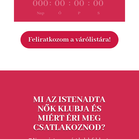
000
:
00
:
00
:
00
Nap
Ó
P
S
Feliratkozom a várólistára!
MI AZ ISTENADTA
NŐK KLUBJA ÉS
MIÉRT ÉRI MEG
CSATLAKOZNOD?