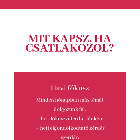
MIT KAPSZ, HA
CSATLAKOZOL?
Havi fókusz
Minden hónapban más témát
dolgozunk fel.
– heti fókuszvideó hétfőnként
– heti elgondolkodtató kérdés
szerdán