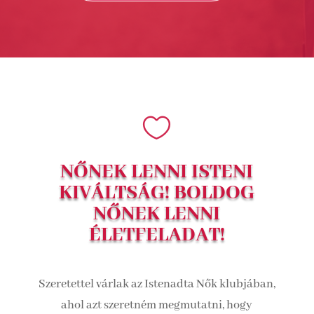

NŐNEK LENNI ISTENI
KIVÁLTSÁG! BOLDOG
NŐNEK LENNI
ÉLETFELADAT!
Szeretettel várlak az Istenadta Nők klubjában,
ahol azt szeretném megmutatni, hogy