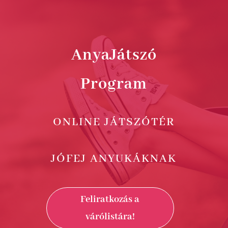
AnyaJátszó
Program
ONLINE JÁTSZÓTÉR
JÓFEJ ANYUKÁKNAK
Feliratkozás a
várólistára!