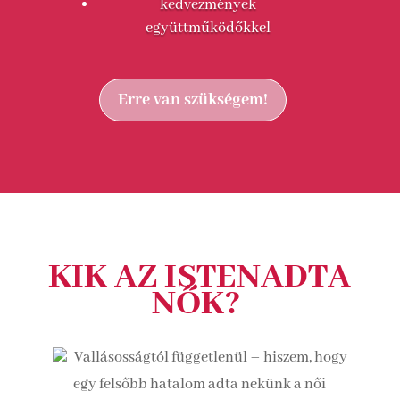
kedvezmények
együttműködőkkel
Erre van szükségem!
KIK AZ ISTENADTA
NŐK?
Vallásosságtól függetlenül – hiszem, hogy
egy felsőbb hatalom adta nekünk a női