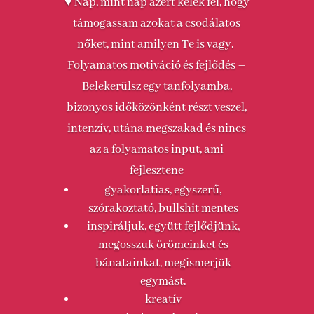
♥ Nap, mint nap azért kelek fel, hogy
támogassam azokat a csodálatos
nőket, mint amilyen Te is vagy.
Folyamatos motiváció és fejlődés –
Belekerülsz egy tanfolyamba,
bizonyos időközönként részt veszel,
intenzív, utána megszakad és nincs
az a folyamatos input, ami
fejlesztene
gyakorlatias, egyszerű,
szórakoztató, bullshit mentes
inspiráljuk, együtt fejlődjünk,
megosszuk örömeinket és
bánatainkat, megismerjük
egymást.
kreatív