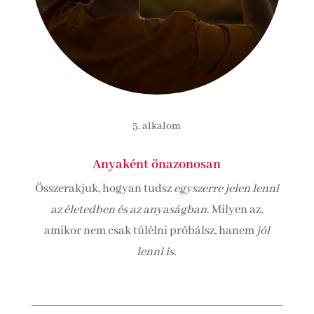
5. alkalom
Anyaként önazonosan
Összerakjuk, hogyan tudsz
egyszerre jelen lenni
az életedben és az anyaságban
. Milyen az,
amikor nem csak túlélni próbálsz, hanem
jól
lenni is.