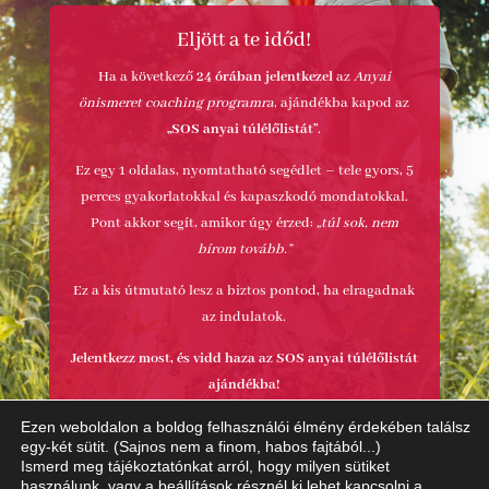
Eljött a te időd!
Ha a következő
24 órában jelentkezel
az
Anyai
önismeret coaching programra
, ajándékba kapod az
„SOS anyai túlélőlistát”
.
Ez egy 1 oldalas, nyomtatható segédlet – tele gyors, 5
perces gyakorlatokkal és kapaszkodó mondatokkal.
Pont akkor segít, amikor úgy érzed:
„túl sok, nem
bírom tovább.”
Ez a kis útmutató lesz a biztos pontod, ha elragadnak
az indulatok.
Jelentkezz most, és vidd haza az SOS anyai túlélőlistát
ajándékba!
Ezen weboldalon a boldog felhasználói élmény érdekében találsz
Máris jelentkezek!
egy-két sütit. (Sajnos nem a finom, habos fajtából...)
Ismerd meg tájékoztatónkat arról, hogy milyen sütiket
használunk, vagy a
beállítások
résznél ki lehet kapcsolni a