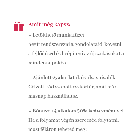
Amit még kapsz:

– Letölthető munkafüzet
Segít rendszerezni a gondolataid, követni
a fejlődésed és beépíteni az új szokásokat a
mindennapokba.
– Ajánlott gyakorlatok és olvasnivalók
Célzott, rád szabott eszköztár, amit már
másnap használhatsz.
– Bónusz: +4 alkalom 50% kedvezménnyel
Ha a folyamat végén szeretnéd folytatni,
most féláron teheted meg!