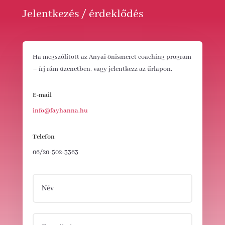
Jelentkezés / érdeklődés
Ha megszólított az Anyai önismeret coaching program
– írj rám üzenetben, vagy jelentkezz az űrlapon.
E-mail
info@fayhanna.hu
Telefon
06/20-502-3363