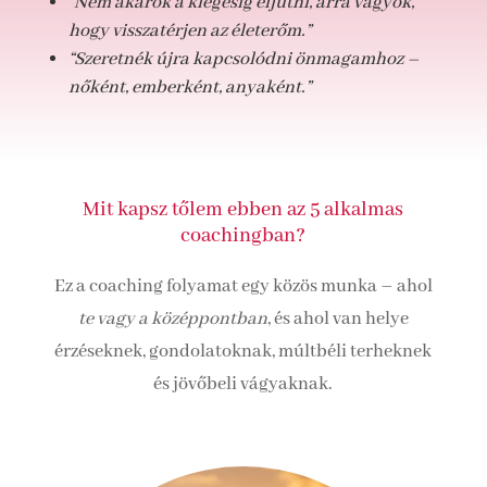
“Nem akarok a kiégésig eljutni, arra vágyok,
hogy visszatérjen az életerőm.”
“Szeretnék újra kapcsolódni önmagamhoz –
nőként, emberként, anyaként.”
Mit kapsz tőlem ebben az 5 alkalmas
coachingban?
Ez a coaching folyamat egy közös munka – ahol
te vagy a középpontban
, és ahol van helye
érzéseknek, gondolatoknak, múltbéli terheknek
és jövőbeli vágyaknak.