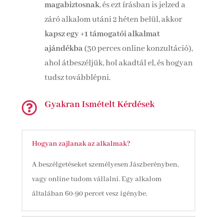
magabiztosnak
, és ezt írásban is jelzed a
záró alkalom utáni 2 héten belül, akkor
kapsz egy +1 támogatói alkalmat
ajándékba
(30 perces online konzultáció),
ahol átbeszéljük, hol akadtál el, és hogyan
tudsz továbblépni.
Gyakran Ismételt Kérdések

Hogyan zajlanak az alkalmak?
A beszélgetéseket személyesen Jászberényben,
vagy online tudom vállalni. Egy alkalom
általában 60-90 percet vesz igénybe.