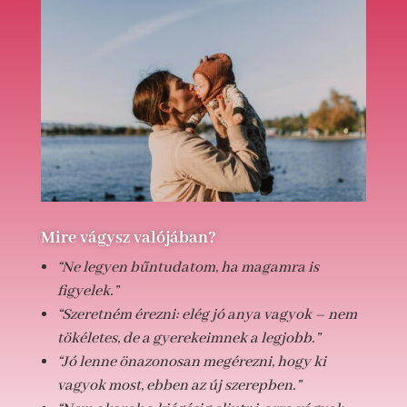
Mire vágysz valójában?
“Ne legyen bűntudatom, ha magamra is
figyelek.”
“Szeretném érezni: elég jó anya vagyok – nem
tökéletes, de a gyerekeimnek a legjobb.”
“Jó lenne önazonosan megérezni, hogy ki
vagyok most, ebben az új szerepben.”