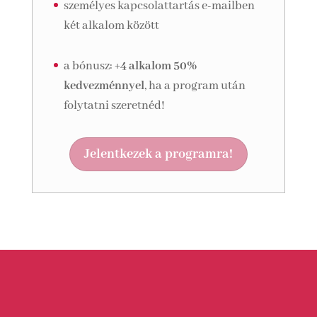
személyes kapcsolattartás e-mailben
két alkalom között
a bónusz:
+4 alkalom 50%
kedvezménnyel
, ha a program után
folytatni szeretnéd!
Jelentkezek a programra!