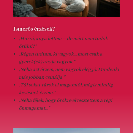
Ismerős érzések?
„Hurrá, anya lettem – de mért nem tudok
örülni?”
„Régen tudtam, ki vagyok… most csak a
gyerek(ek) anyja vagyok.”
„Néha azt érzem, nem vagyok elég jó. Mindenki
más jobban csinálja.”
„Túl sokat várok el magamtól, mégis mindig
kevésnek érzem.”
„Néha félek, hogy örökre elvesztettem a régi
önmagamat…”