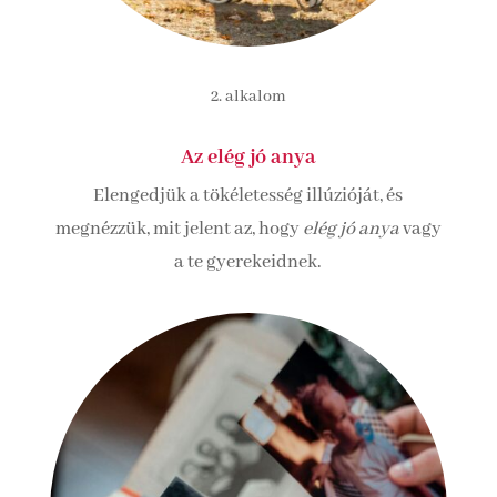
2. alkalom
Az elég jó anya
Elengedjük a tökéletesség illúzióját, és
megnézzük, mit jelent az, hogy
elég jó anya
vagy
a te gyerekeidnek.