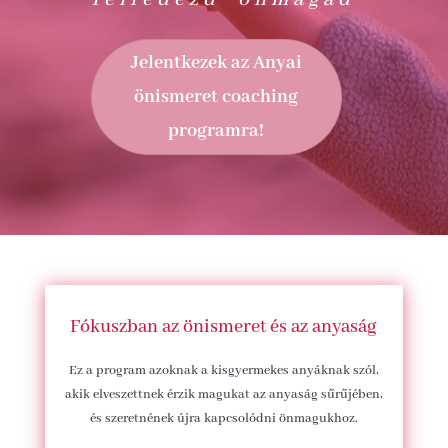
Jelentkezek az Anyai
önismeret coaching
programra!
Fókuszban az önismeret és az anyaság
Ez a program azoknak a kisgyermekes anyáknak szól,
akik elveszettnek érzik magukat az anyaság sűrűjében,
és szeretnének újra kapcsolódni önmagukhoz.