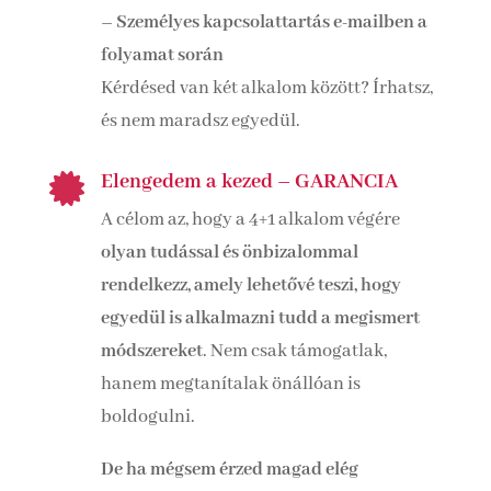
– Személyes kapcsolattartás e-mailben a
folyamat során
Kérdésed van két alkalom között? Írhatsz,
és nem maradsz egyedül.
Elengedem a kezed – GARANCIA

A célom az, hogy a 4+1 alkalom végére
olyan tudással és önbizalommal
rendelkezz, amely lehetővé teszi, hogy
egyedül is alkalmazni tudd a megismert
módszereket
. Nem csak támogatlak,
hanem megtanítalak önállóan is
boldogulni.
De ha mégsem érzed magad elég