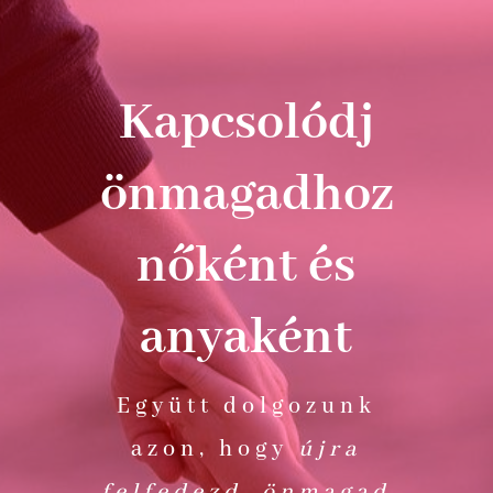
Kapcsolódj
önmagadhoz
nőként és
anyaként
Együtt dolgozunk
azon, hogy
újra
felfedezd önmagad