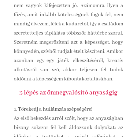
nem vagyok kifejezetten jó. Számomra ilyen a
főzés, amit inkább kötelességnek fogok fel, nem
mindig élvezem, félek a kudarctól, így a családom
szeretetteljes táplálása többször háttérbe szorul.
Szeretném megerősíteni azt a képességet, hogy
könnyedén, szívből tudjak ételt készíteni. Amikor
azonban egy-egy játék elkészítéséről, kreatív
alkotásról van szó, akkor teljesen fel tudok
oldódni a képességem kibontakoztatásában.
3 lépés az önmegvalósító anyaságig
1.
Törekedj a hullámzás szépségére!
Az első bekezdés arról szólt, hogy az anyaságban
bizony sokszor fel kell áldozzunk dolgokat: az
időnket, a testünket, a privát szféránkat, a