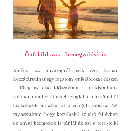
Önfeláldozás - önmegvalósítás
Amikor az anyaságról esik szó, hamar
hozzátársulhat egy fogalom: önfeláldozás, hiszen
– főleg az első időszakban – a kisbabánk
valóban minden időnket lefoglalja, a testünkből
táplálkozik, mi alkotjuk a világot számára. Azt
tapasztaltam, hogy körülbelül az első fél évben
az anyai hormonok is táplálják azt a testi-lelki