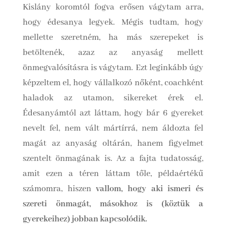
Kislány koromtól fogva erősen vágytam arra,
hogy édesanya legyek. Mégis tudtam, hogy
mellette szeretném, ha más szerepeket is
betöltenék, azaz az anyaság mellett
önmegvalósításra is vágytam. Ezt leginkább úgy
képzeltem el, hogy vállalkozó nőként, coachként
haladok az utamon, sikereket érek el.
Édesanyámtól azt láttam, hogy bár 6 gyereket
nevelt fel, nem vált mártírrá, nem áldozta fel
magát az anyaság oltárán, hanem figyelmet
szentelt önmagának is. Az a fajta tudatosság,
amit ezen a téren láttam tőle, példaértékű
számomra, hiszen
vallom, hogy aki ismeri és
szereti önmagát, másokhoz is (köztük a
gyerekeihez) jobban kapcsolódik.