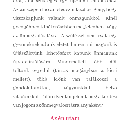
erőt, ami szükséges egy újszülött ellátásához.
Aztán szépen lassan éledezni kezd az igény, hogy
visszakapjunk valamit önmagunkból. Kinél
gyengébben, kinél erősebben megjelenhet a vágy
az önmegvalósításra. A szüléssel nem csak egy
gyermeknek adunk életet, hanem mi magunk is
újjászületünk, lehetőséget kapunk önmagunk
újradefiniálására. Mindemellett több időt
töltünk egyedül (társas magányban a kicsi
mellett), több időnk van találkozni a
gondolatainkkal, vágyainkkal, belső
világunkkal. Talán ilyenkor jelenik meg a kérdés:
van jogom az önmegvalósításra anyaként?
Az én utam