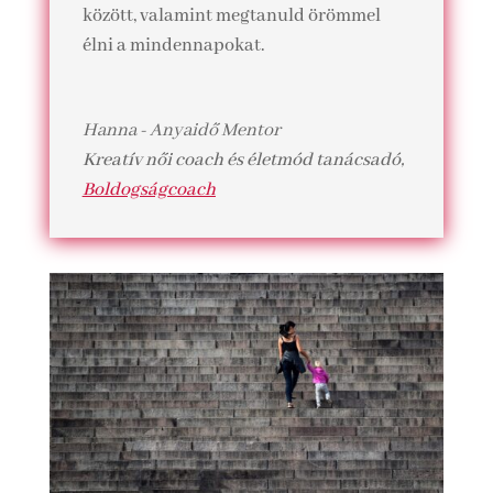
között, valamint megtanuld örömmel
élni a mindennapokat.
Hanna - Anyaidő Mentor
Kreatív női coach és életmód tanácsadó
,
Boldogságcoach