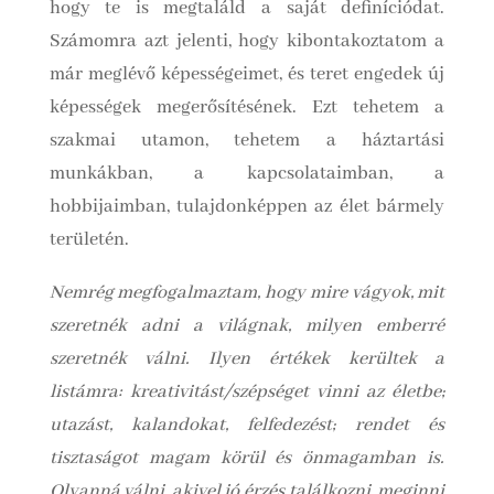
hogy te is megtaláld a saját definíciódat.
Számomra azt jelenti, hogy kibontakoztatom a
már meglévő képességeimet, és teret engedek új
képességek megerősítésének. Ezt tehetem a
szakmai utamon, tehetem a háztartási
munkákban, a kapcsolataimban, a
hobbijaimban, tulajdonképpen az élet bármely
területén.
Nemrég megfogalmaztam, hogy mire vágyok, mit
szeretnék adni a világnak, milyen emberré
szeretnék válni. Ilyen értékek kerültek a
listámra: kreativitást/szépséget vinni az életbe;
utazást, kalandokat, felfedezést; rendet és
tisztaságot magam körül és önmagamban is.
Olyanná válni, akivel jó érzés találkozni, meginni