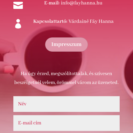
E-mail:
info@fayhanna.hu

Kapcsolattartó:
Várdainé Fáy Hanna

Impresszum
Ha úgy érzed, megszólítottalak, és szívesen
beszélgetnél velem, örömmel várom az üzeneted.