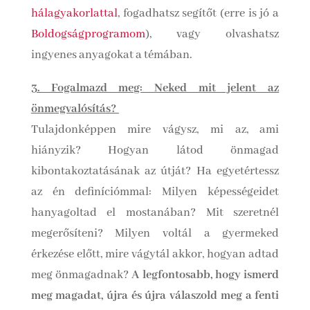
hálagyakorlattal
, fogadhatsz segítőt (erre is jó a
Boldogságprogramom
), vagy olvashatsz
ingyenes anyagokat a témában.
3. Fogalmazd meg: Neked mit jelent az
önmegvalósítás?
Tulajdonképpen mire vágysz, mi az, ami
hiányzik? Hogyan látod önmagad
kibontakoztatásának az útját? Ha egyetértessz
az én definíciómmal: Milyen képességeidet
hanyagoltad el mostanában? Mit szeretnél
megerősíteni? Milyen voltál a gyermeked
érkezése előtt, mire vágytál akkor, hogyan adtad
meg önmagadnak?
A legfontosabb, hogy ismerd
meg magadat, újra és újra válaszold meg a fenti