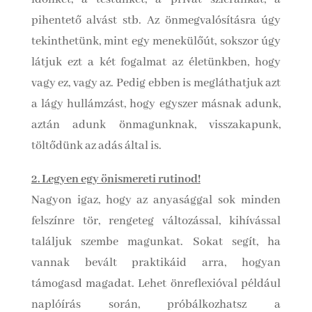
pihentető alvást stb. Az önmegvalósításra úgy
tekinthetünk, mint egy menekülőút, sokszor úgy
látjuk ezt a két fogalmat az életünkben, hogy
vagy ez, vagy az. Pedig ebben is megláthatjuk azt
a lágy hullámzást, hogy egyszer másnak adunk,
aztán adunk önmagunknak, visszakapunk,
töltődünk az adás által is.
2. Legyen egy önismereti rutinod!
Nagyon igaz, hogy az anyasággal sok minden
felszínre tör, rengeteg változással, kihívással
találjuk szembe magunkat. Sokat segít, ha
vannak bevált praktikáid arra, hogyan
támogasd magadat. Lehet önreflexióval például
naplóírás során, próbálkozhatsz a