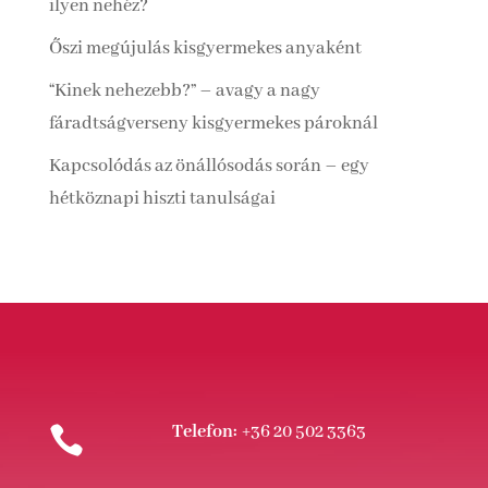
ilyen nehéz?
Őszi megújulás kisgyermekes anyaként
“Kinek nehezebb?” – avagy a nagy
fáradtságverseny kisgyermekes pároknál
Kapcsolódás az önállósodás során – egy
hétköznapi hiszti tanulságai
Telefon:
+36 20 502 3363
