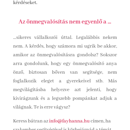
kérdéseket.
Az önmegvalósítás nem egyenlő a ...
…sikeres vállalkozói úttal. Legalábbis nekem
nem. A kérdés, hogy számora mi ugrik be akkor,
amikor az önmegvalósításra gondolsz? Sokszor
arra gondolunk, hogy egy önmegvalósító anya
önző, biztosan bőven van segítsége, nem
foglalkozik eleget a gyerekeivel stb. Más
megvilágításba helyezve azt jelenti, hogy
kivirágzunk és a legszebb pompánkat adjuk a
világnak. Te is erre vágysz?
Keress bátran az
info@fayhanna.hu
címen, ha
szakember segítségével is körbejárnád a témát.