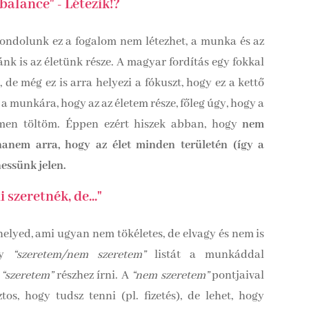
balance" - Létezik!?
egondolunk ez a fogalom nem létezhet, a munka és az
nk is az életünk része. A magyar fordítás egy fokkal
e még ez is arra helyezi a fókuszt, hogy ez a kettő
 a munkára, hogy az az életem része, főleg úgy, hogy a
men töltöm. Éppen ezért hiszek abban, hogy
nem
hanem arra, hogy az élet minden területén (így a
essünk jelen.
 szeretnék, de..."
elyed, ami ugyan nem tökéletes, de elvagy és nem is
egy
“szeretem/nem szeretem”
listát a munkáddal
a
“szeretem”
részhez írni. A
“nem szeretem”
pontjaival
os, hogy tudsz tenni (pl. fizetés), de lehet, hogy