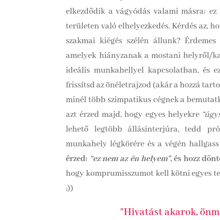
elkezdődik a vágyódás valami másra: ez 
területen való elhelyezkedés. Kérdés az, ho
szakmai kiégés szélén állunk? Érdemes
amelyek hiányzanak a mostani helyről/kar
ideális munkahellyel kapcsolatban, és e
frissítsd az önéletrajzod (akár a hozzá tart
minél több szimpatikus cégnek a bemutatk
azt érzed majd, hogy egyes helyekre
“úgys
lehető legtöbb állásinterjúra, tedd 
munkahely légkörére és a végén hallgas
érzed:
“ez nem az én helyem”
, és hozz dön
hogy komprumisszumot kell kötni egyes ter
;))
"Hivatást akarok, önm