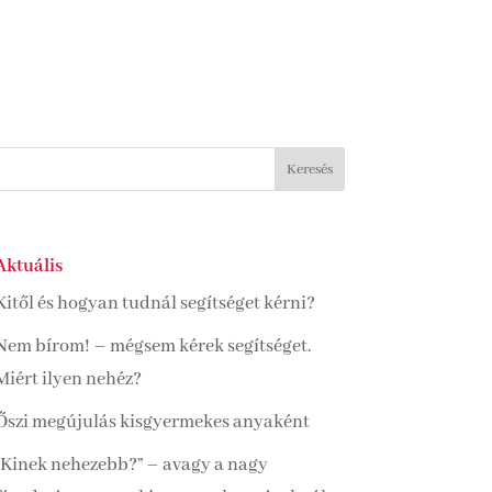
Aktuális
Kitől és hogyan tudnál segítséget kérni?
Nem bírom! – mégsem kérek segítséget.
Miért ilyen nehéz?
Őszi megújulás kisgyermekes anyaként
“Kinek nehezebb?” – avagy a nagy