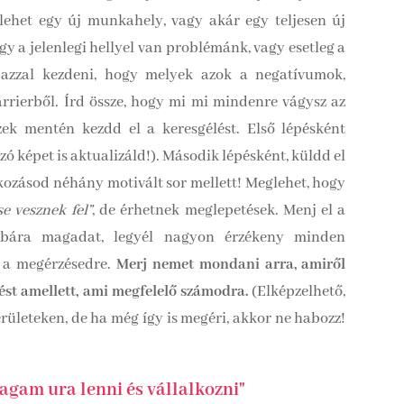
lehet egy új munkahely, vagy akár egy teljesen új
gy a jelenlegi hellyel van problémánk, vagy esetleg a
 azzal kezdeni, hogy melyek azok a negatívumok,
rierből. Írd össze, hogy mi mi mindenre vágysz az
zek mentén kezdd el a keresgélést. Első lépésként
ozó képet is aktualizáld!). Második lépésként, küldd el
ozásod néhány motivált sor mellett! Meglehet, hogy
e vesznek fel”
, de érhetnek meglepetések. Menj el a
próbára magadat, legyél nagyon érzékeny minden
s a megérzésedre.
Merj nemet mondani arra, amiről
tést amellett, ami megfelelő számodra.
(Elképzelhető,
ületeken, de ha még így is megéri, akkor ne habozz!
agam ura lenni és vállalkozni"