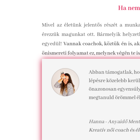
Ha nem 
Mivel az életünk jelentős részét a mun
érezzük magunkat ott. Bármelyik helyzetb
egyedül!
Vannak coachok, köztük én is, a
önismereti folyamat ez, melynek végén te i
Abban támogatlak, hog
lépésre közelebb kerü
önazonosan egyensúlyt 
megtanuld örömmel él
Hanna - Anyaidő Men
Kreatív női coach és 