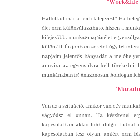
"Work&life 
Hallottad már a fenti kifejezést? Ha bel
élet nem különválasztható, hiszen a munká
kifejezőbb: munka&magánélet egyensúlya, d
külön áll. Én jobban szeretek úgy tekinteni
napjaim jelentős hányadát a melóhelye
annyira az egyensúlyra kell törekedni, 
munkánkban is) önazonosan, boldogan leh
"Maradni
Van az a szituáció, amikor van egy munkah
vágyódsz el onnan. Ha készítenél 
kapcsolatban, akkor több dolgot tudnál 
kapcsolatban lesz olyan, amiért nem bizt