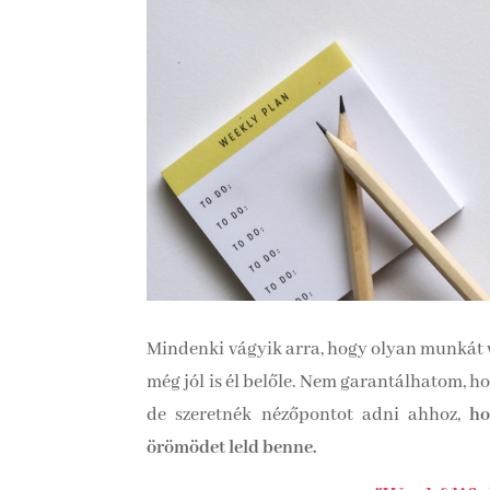
Mindenki vágyik arra, hogy olyan munkát vé
még jól is él belőle. Nem garantálhatom, 
de szeretnék nézőpontot adni ahhoz,
ho
örömödet leld benne.