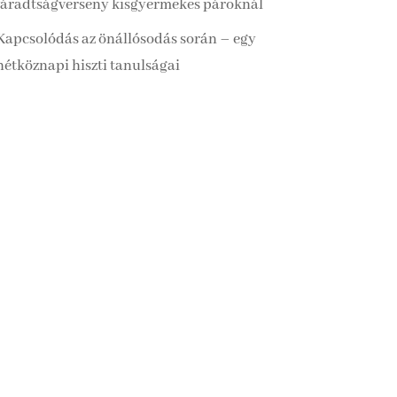
fáradtságverseny kisgyermekes pároknál
Kapcsolódás az önállósodás során – egy
hétköznapi hiszti tanulságai