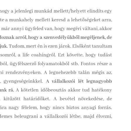
hogy a jelenlegi munkád mellett/helyett elindíts egy
nte a munkahely mellett keresd a lehetőségeket arra,
 már annyi ügyfeled van, hogy megéri váltani, akkor
oznak arról, hogy a szenvedélyükből megéljenek, de
juk.
Tudom, mert én is ezen járok. Elsőként tanultam
ásomról, a life coahingról. Ezt követte, hogy tudást
ból, ügyfélszerző folyamatokból stb. Fontos része a
ni rendezvényeken. A legnehezebb talán mégis az,
l, gyengeségeinkkel.
A vállalkozói lét legnagyobb
unk rá.
A kötetlen időbeosztás akkor tud hatékony
kitűzött határidőket. A bevétel növekedése, de
ra nagy félelem, hogy nincs biztos anyagi forrás.
demes beleugrani a vállalkozói létbe, majd élvezni,