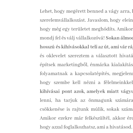
Lehet, hogy megérett benned a vágy arra, 
szerelemvállalkozást. Javaslom, hogy elei
hogy még egy területet meghódíts. Amikor
mondj fel és válj vállalkozóvá!
Sokan álmod
hosszú és kihívásokkal teli az út, ami vár rá
és oklevelet szereztem a választott hivat
építsek marketingből, énmárka kialakítás
folyamatnak a kapcsolatépítés, megjelen
hogy szembe kell nézni a félelmeinkke
kihívásai pont azok, amelyek miatt vágy
lenni, ha tarjuk az önmagunk számára 
csökkenése is rajtunk múlik, sokak számá
Amikor ezekre már felkészültél, akkor ér
hogy azzal foglalkozhatsz, ami a hivatásod.