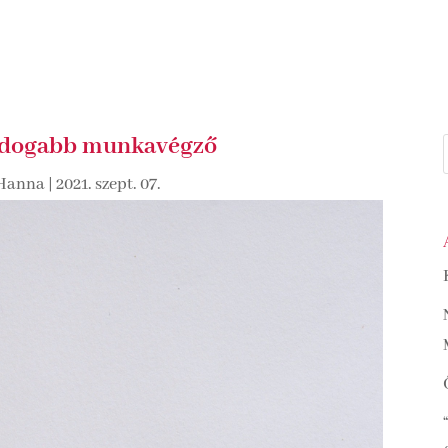
oldogabb munkavégző
Hanna
|
2021. szept. 07.