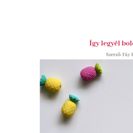
Így legyél b
Szerző:
Fáy 