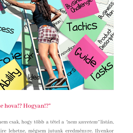
de hova!? Hogyan!?"
nem csak, hogy több a tétel a
“nem szeretem”
listán,
ire lehetne, mégsem jutunk eredményre. Ilyenkor