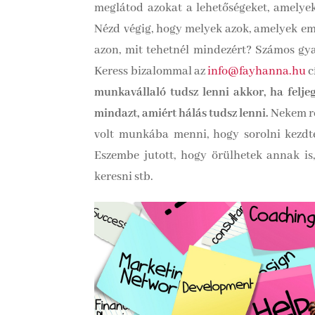
meglátod azokat a lehetőségeket, amelyeke
Nézd végig, hogy melyek azok, amelyek em
azon, mit tehetnél mindezért? Számos gya
Keress bizalommal az
info@fayhanna.hu
c
munkavállaló tudsz lenni akkor, ha feljeg
mindazt, amiért hálás tudsz lenni.
Nekem re
volt munkába menni, hogy sorolni kezdt
Eszembe jutott, hogy örülhetek annak is
keresni stb.