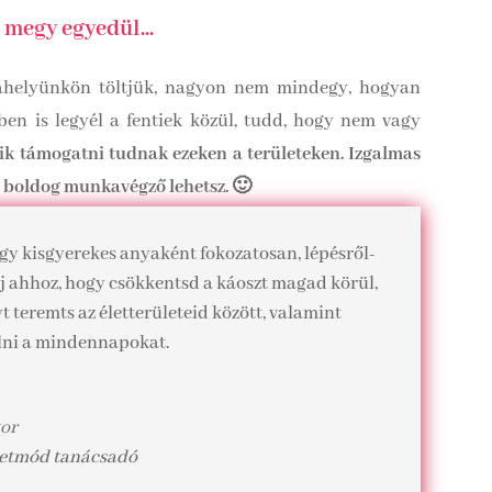
megy egyedül...
kahelyünkön töltjük, nagyon nem mindegy, hogyan
en is legyél a fentiek közül, tudd, hogy nem vagy
kik támogatni tudnak ezeken a területeken. Izgalmas
s boldog munkavégző lehetsz. 🙂
y kisgyerekes anyaként fokozatosan, lépésről-
lj ahhoz, hogy csökkentsd a káoszt magad körül,
teremts az életterületeid között, valamint
ni a mindennapokat.
tor
életmód tanácsadó