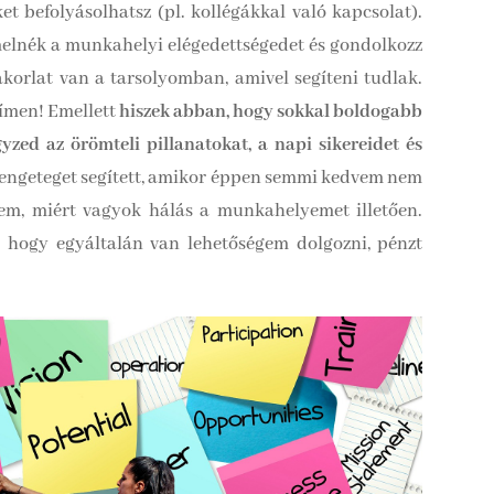
t befolyásolhatsz (pl. kollégákkal való kapcsolat).
elnék a munkahelyi elégedettségedet és gondolkozz
korlat van a tarsolyomban, amivel segíteni tudlak.
ímen! Emellett
hiszek abban, hogy sokkal boldogabb
yzed az örömteli pillanatokat, a napi sikereidet és
ngeteget segített, amikor éppen semmi kedvem nem
em, miért vagyok hálás a munkahelyemet illetően.
, hogy egyáltalán van lehetőségem dolgozni, pénzt