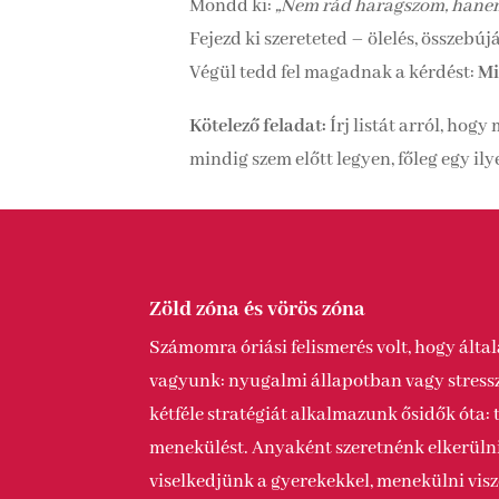
Mondd ki:
„Nem rád haragszom, hanem 
Fejezd ki szereteted – ölelés, összebú
Végül tedd fel magadnak a kérdést:
Mi
Kötelező feladat:
Írj listát arról, hogy
mindig szem előtt legyen, főleg egy il
Zöld zóna és vörös zóna
Számomra óriási felismerés volt, hogy álta
vagyunk: nyugalmi állapotban vagy stress
kétféle stratégiát alkalmazunk ősidők óta:
menekülést. Anyaként szeretnénk elkerülni
viselkedjünk a gyerekekkel, menekülni vis