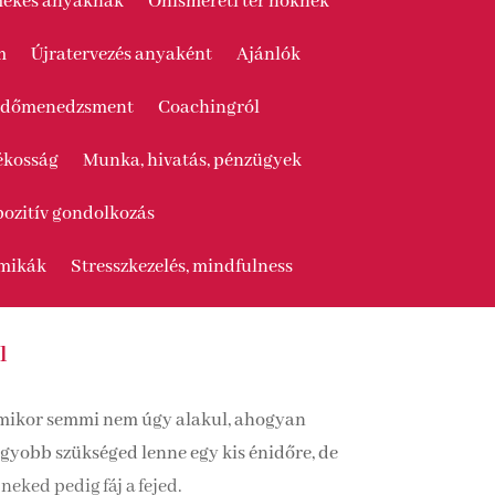
rmekes anyáknak
Önismereti tér nőknek
m
Újratervezés anyaként
Ajánlók
s, időmenedzsment
Coachingról
tékosság
Munka, hivatás, pénzügyek
pozitív gondolkozás
amikák
Stresszkezelés, mindfulness
l
, amikor semmi nem úgy alakul, ahogyan
agyobb szükséged lenne egy kis énidőre, de
eked pedig fáj a fejed.