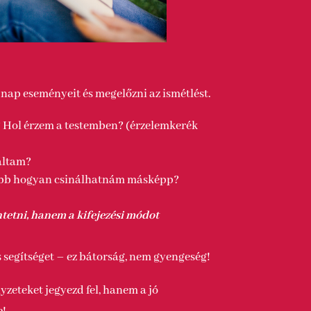
z nap eseményeit és megelőzni az ismétlést.
 Hol érzem a testemben? (érzelemkerék
áltam?
bb hogyan csinálhatnám másképp?
tetni, hanem a kifejezési módot
s segítséget – ez bátorság, nem gyengeség!
yzeteket jegyezd fel, hanem a jó