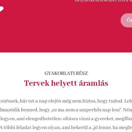
helyzetkezeléseidet is írd l
Ön
GYAKORLATI RÉSZ
Tervek helyett áramlás
ezésnek, bár ezt a nap elején még nem biztos, hogy tudod. Lehe
lmazódik benned, hogy „ez ma nem a szuperhős nap lesz”. Nézd 
egyen, ami elengedhetetlen: oltásra vinni a gyereket, megfőzni 
 többi feladat legyen olyan, ami bekerül a „jó lenne, ha megl