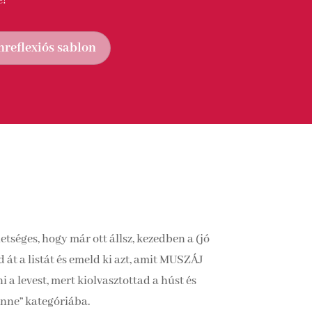
e!
reflexiós sablon
tséges, hogy már ott állsz, kezedben a (jó
át a listát és emeld ki azt, amit MUSZÁJ
a levest, mert kiolvasztottad a húst és
enne” kategóriába.