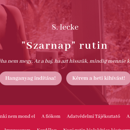
8. lecke
"Szarnap" rutin
éha nem megy. Az a baj, ha azt hisszük, mindig mennie k
Hanganyag indítása!
Kérem a heti kihívást!
senki nem mond el
A fiókom
Adatvédelmi Tájékoztató
A