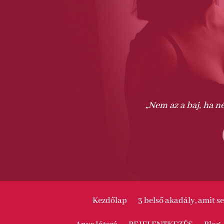
„Nem az a baj, ha n
Kezdőlap
3 belső akadály, amit 