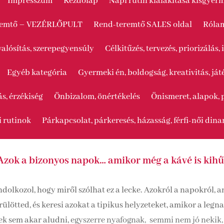
Impresszum
Kezdőlap
Napi rutin kialakítása kisgye
remtő – VEZÉRLŐPULT
Rend-teremtő SALES oldal
Róla
alósítás, szerepegyensúly
Célkitűzés, tervezés, priorizálá
Egyéb kategória
Gyermeki én, boldogság, kreativitás, já
ás, érzékiség
Önbizalom, önértékelés
Önismeret, alapok, 
i rutinok
Párkapcsolat, párkeresés, házasság, férfi-női din
Azok a bizonyos napok… amikor még a kávé is kihű
ondolkozol, hogy miről szólhat ez a lecke. Azokról a napokról
ülötted, és keresi azokat a tipikus helyzeteket, amikor a legn
ek sem akar aludni,
egyszerre nyafognak,
semmi nem jó nekik, n