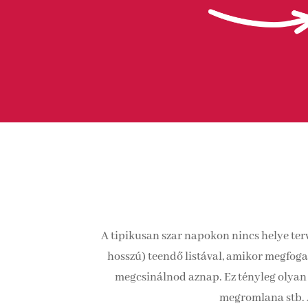
A tipikusan szar napokon nincs helye terv
hosszú) teendő listával, amikor megfoga
megcsinálnod aznap. Ez tényleg olyan l
megromlana stb. A