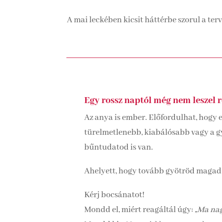
A mai leckében kicsit háttérbe szorul a te
Egy rossz naptól még nem leszel r
Az anya is ember. Előfordulhat, hogy 
türelmetlenebb, kiabálósabb vagy a g
bűntudatod is van.
Ahelyett, hogy tovább gyötröd magad
Kérj bocsánatot!
Mondd el, miért reagáltál úgy:
„Ma nag