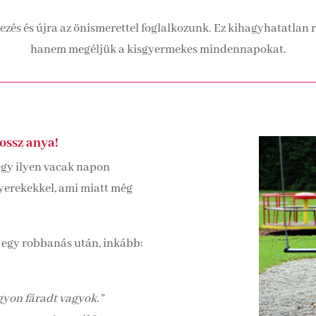
rvezés és újra az önismerettel foglalkozunk. Ez kihagyhatatla
hanem megéljük a kisgyermekes mindennapokat.
ossz anya!
egy ilyen vacak napon
yerekekkel, ami miatt még
 egy robbanás után, inkább:
yon fáradt vagyok.”