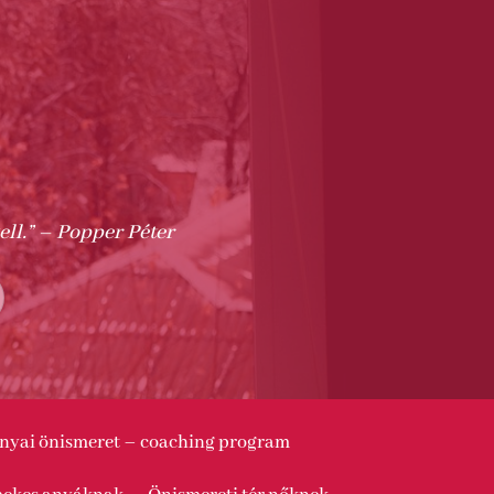
ell.” – Popper Péter
nyai önismeret – coaching program