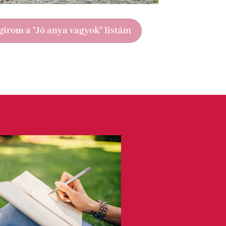
írom a "Jó anya vagyok" listám