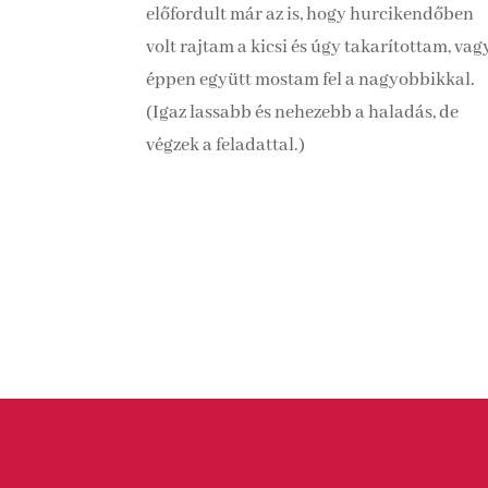
előfordult már az is, hogy hurcikendőben
volt rajtam a kicsi és úgy takarítottam, vag
éppen együtt mostam fel a nagyobbikkal.
(Igaz lassabb és nehezebb a haladás, de
végzek a feladattal.)