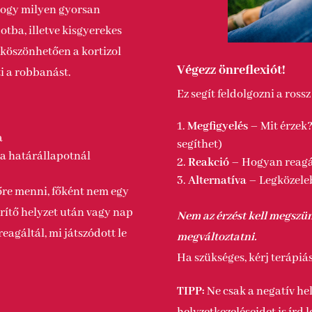
ogy milyen gyorsan
otba, illetve kisgyerekes
köszönhetően a kortizol
Végezz önreflexiót!
ti a robbanást.
Ez segít feldolgozni a ross
Megfigyelés
– Mit érzek?
a
segíthet)
 a határállapotnál
Reakció
– Hogyan reag
Alternatíva
– Legközele
őre menni, főként nem egy
rítő helyzet után vagy nap
Nem az érzést kell megszün
eagáltál, mi játszódott le
megváltoztatni.
Ha szükséges, kérj terápiá
TIPP:
Ne csak a negatív hel