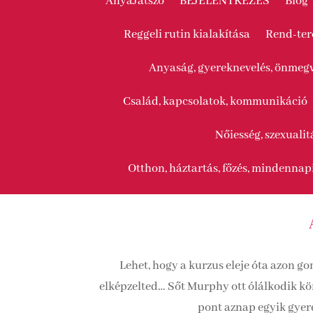
AnyaJátszó
BEJELENTKEZÉS
Blog
Reggeli rutin kialakítása
Rend-te
Anyaság, gyereknevelés, önmegv
Család, kapcsolatok, kommunikáció
Nőiesség, szexualit
Otthon, háztartás, főzés, mindennap
Lehet, hogy a kurzus eleje óta azon g
elképzelted… Sőt Murphy ott ólálkodik kör
pont aznap egyik gyer