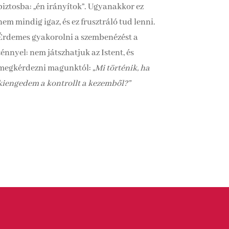
biztosba: „én irányítok”. Ugyanakkor ez
nem mindig igaz, és ez frusztráló tud lenni.
Érdemes gyakorolni a szembenézést a
ténnyel: nem játszhatjuk az Istent, és
megkérdezni magunktól:
„Mi történik, ha
kiengedem a kontrollt a kezemből?”