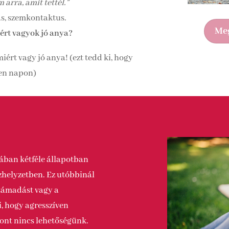
arra, amit tettél.”
jás, szemkontaktus.
Meg
ért vagyok jó anya?
 miért vagy jó anya! (ezt tedd ki, hogy
yen napon)
lában kétféle állapotban
zhelyzetben. Ez utóbbinál
 támadást vagy a
, hogy agresszíven
zont nincs lehetőségünk.