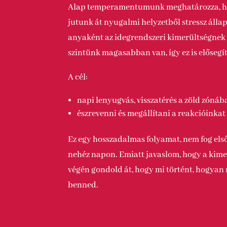
Alap temperamentumunk meghatározza, h
jutunk át nyugalmi helyzetből stressz állap
anyaként az idegrendszeri kimerültségnek 
szintünk magasabban van, így ez is elősegí
A cél:
napi lenyugvás, visszatérés a zöld zónáb
észrevenni és megállítani a reakcióinkat
Ez egy hosszadalmas folyamat, nem fog els
nehéz napon. Emiatt javaslom, hogy a kime
végén gondold át, hogy mi történt, hogyan r
benned.