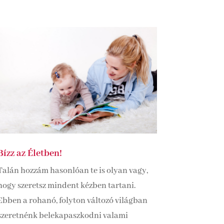
Bízz az Életben!
Talán hozzám hasonlóan te is olyan vagy,
hogy szeretsz mindent kézben tartani.
Ebben a rohanó, folyton változó világban
szeretnénk belekapaszkodni valami