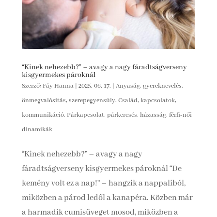
“Kinek nehezebb?” – avagy a nagy fáradtságverseny
kisgyermekes pároknál
Szerző:
Fáy Hanna
|
2025. 06. 17.
|
Anyaság, gyereknevelés,
önmegvalósítás, szerepegyensúly
,
Család, kapcsolatok,
kommunikáció
,
Párkapcsolat, párkeresés, házasság, férfi-női
dinamikák
“Kinek nehezebb?” – avagy a nagy
fáradtságverseny kisgyermekes pároknál “De
kemény volt ez a nap!” – hangzik a nappaliból,
miközben a párod ledől a kanapéra. Közben már
a harmadik cumisüveget mosod, miközben a