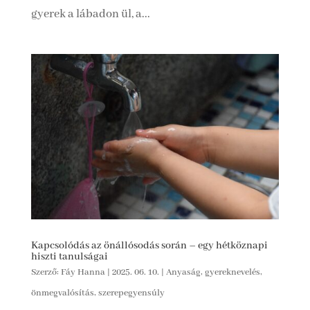
gyerek a lábadon ül, a...
Kapcsolódás az önállósodás során – egy hétköznapi
hiszti tanulságai
Szerző:
Fáy Hanna
|
2025. 06. 10.
|
Anyaság, gyereknevelés,
önmegvalósítás, szerepegyensúly