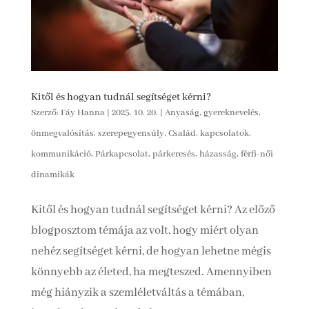
Kitől és hogyan tudnál segítséget kérni?
Szerző:
Fáy Hanna
|
2025. 10. 20.
|
Anyaság, gyereknevelés,
önmegvalósítás, szerepegyensúly
,
Család, kapcsolatok,
kommunikáció
,
Párkapcsolat, párkeresés, házasság, férfi-női
dinamikák
Kitől és hogyan tudnál segítséget kérni? Az előző
blogposztom témája az volt, hogy miért olyan
nehéz segítséget kérni, de hogyan lehetne mégis
könnyebb az életed, ha megteszed. Amennyiben
még hiányzik a szemléletváltás a témában,