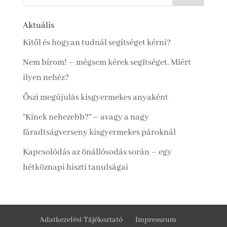
Aktuális
Kitől és hogyan tudnál segítséget kérni?
Nem bírom! – mégsem kérek segítséget. Miért
ilyen nehéz?
Őszi megújulás kisgyermekes anyaként
“Kinek nehezebb?” – avagy a nagy
fáradtságverseny kisgyermekes pároknál
Kapcsolódás az önállósodás során – egy
hétköznapi hiszti tanulságai
Adatkezelési Tájékoztató
Impresszum