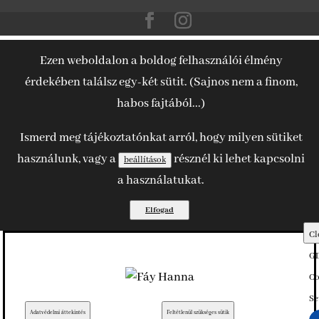
Ezen weboldalon a boldog felhasználói élmény
érdekében találsz egy-két sütit. (Sajnos nem a finom,
habos fajtából...)
Ismerd meg tájékoztatónkat arról, hogy milyen sütiket
használunk, vagy a
résznél ki lehet kapcsolni
beállítások
a használatukat.
Elfogad
Cl
G
Co
Se
Adatvédelmi áttekintés
Feltétlenül szükséges sütik