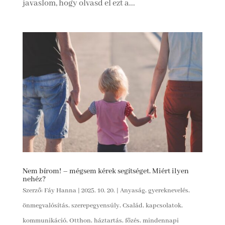
javaslom, hogy olvasd el ezt a...
Nem bírom! – mégsem kérek segítséget. Miért ilyen
nehéz?
Szerző:
Fáy Hanna
|
2025. 10. 20.
|
Anyaság, gyereknevelés,
önmegvalósítás, szerepegyensúly
,
Család, kapcsolatok,
kommunikáció
,
Otthon, háztartás, főzés, mindennapi