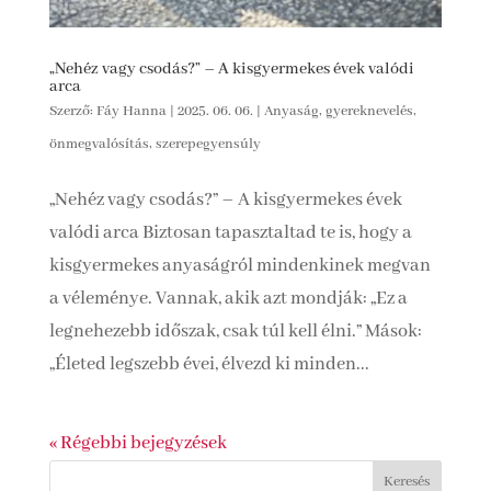
„Nehéz vagy csodás?” – A kisgyermekes évek valódi
arca
Szerző:
Fáy Hanna
|
2025. 06. 06.
|
Anyaság, gyereknevelés,
önmegvalósítás, szerepegyensúly
„Nehéz vagy csodás?” – A kisgyermekes évek
valódi arca Biztosan tapasztaltad te is, hogy a
kisgyermekes anyaságról mindenkinek megvan
a véleménye. Vannak, akik azt mondják: „Ez a
legnehezebb időszak, csak túl kell élni.” Mások:
„Életed legszebb évei, élvezd ki minden...
« Régebbi bejegyzések