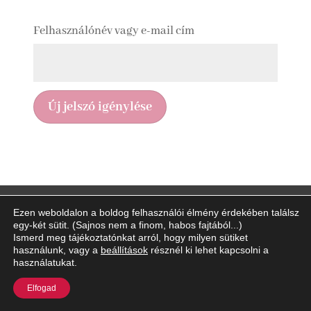
Kötelező
Felhasználónév vagy e-mail cím
Új jelszó igénylése
Adatkezelési Tájékoztató
Impresszum
Ezen weboldalon a boldog felhasználói élmény érdekében találsz
egy-két sütit. (Sajnos nem a finom, habos fajtából...)
Ismerd meg tájékoztatónkat arról, hogy milyen sütiket
használunk, vagy a
beállítások
résznél ki lehet kapcsolni a
használatukat.
Elfogad