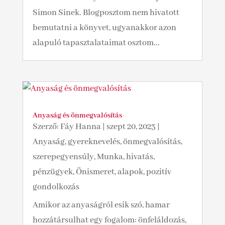
Simon Sinek. Blogposztom nem hivatott
bemutatni a könyvet, ugyanakkor azon
alapuló tapasztalataimat osztom...
Anyaság és önmegvalósítás
Szerző:
Fáy Hanna
|
szept 20, 2023
|
Anyaság, gyereknevelés, önmegvalósítás,
szerepegyensúly
,
Munka, hivatás,
pénzügyek
,
Önismeret, alapok, pozitív
gondolkozás
Amikor az anyaságról esik szó, hamar
hozzátársulhat egy fogalom: önfeláldozás,