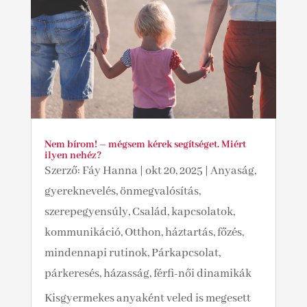
Nem bírom! – mégsem kérek segítséget. Miért
ilyen nehéz?
Szerző:
Fáy Hanna
|
okt 20, 2025
|
Anyaság,
gyereknevelés, önmegvalósítás,
szerepegyensúly
,
Család, kapcsolatok,
kommunikáció
,
Otthon, háztartás, főzés,
mindennapi rutinok
,
Párkapcsolat,
párkeresés, házasság, férfi-női dinamikák
Kisgyermekes anyaként veled is megesett