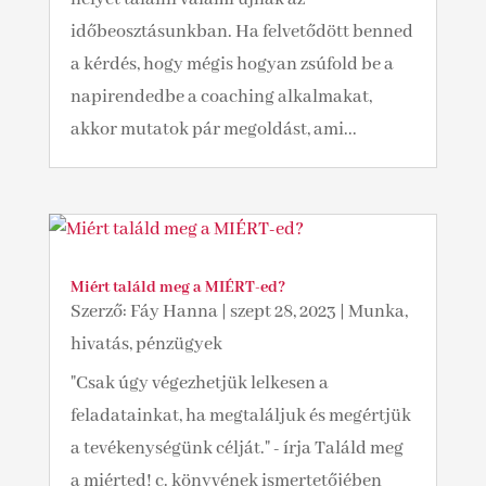
időbeosztásunkban. Ha felvetődött benned
a kérdés, hogy mégis hogyan zsúfold be a
napirendedbe a coaching alkalmakat,
akkor mutatok pár megoldást, ami...
Miért találd meg a MIÉRT-ed?
Szerző:
Fáy Hanna
|
szept 28, 2023
|
Munka,
hivatás, pénzügyek
"Csak úgy végezhetjük lelkesen a
feladatainkat, ha megtaláljuk és megértjük
a tevékenységünk célját." - írja Találd meg
a miérted! c. könyvének ismertetőjében