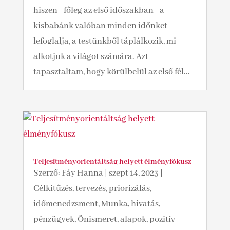
hiszen - főleg az első időszakban - a
kisbabánk valóban minden időnket
lefoglalja, a testünkből táplálkozik, mi
alkotjuk a világot számára. Azt
tapasztaltam, hogy körülbelül az első fél...
Teljesítményorientáltság helyett élményfókusz
Szerző:
Fáy Hanna
|
szept 14, 2023
|
Célkitűzés, tervezés, priorizálás,
időmenedzsment
,
Munka, hivatás,
pénzügyek
,
Önismeret, alapok, pozitív