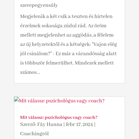
szerepegyensúly
Megjelenik a két csík a teszten és hirtelen
érzelmek sokasága zúdul rád. Az öröm
mellett megjelenhet az aggódás, a félelem
az új helyzetektől és a kétségek: "Vajon elég
jól csinálom?" - Ez már a várandósság alatt
is többször felmerülhet. Mindezek mellett
számos...
Mit válassz: pszichológus vagy coach?
Szerző:
Fáy Hanna
|
febr 17, 2024
|
Coachingról