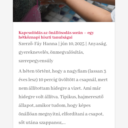
Kapcsolódás az önállósodás során – egy
hétköznapi hiszti tanulságai
Szerző:
Fáy Hanna
|
jún 10, 2025
|
Anyaság,
gyereknevelés, önmegvalósítás,
szerepegyensúly
A héten történt, hogy a nagyfiam (lassan 3
éves lesz) 10 percig üvöltött a csapnál, mert
nem állítottam hidegre a vizet. Ami már
hidegre volt állítva. Tipikus, hajmeresztő
állapot, amikor tudom, hogy képes
önállóan megnyitni, elfordítani a csapot,
sőt utána szappanoz,...