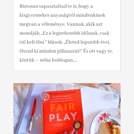
Biztosan tapasztaltad te is, hogy a
kisgyermekes anyaságról mindenkinek
megvan a véleménye. Vannak, akik azt
mondják: „Ez a legnehezebb időszak, csak
túl kell élni.” Mások: „Életed legszebb évei,
élvezd ki minden pillanatát!” És ott vagy te,
köztük – néha boldogan,...