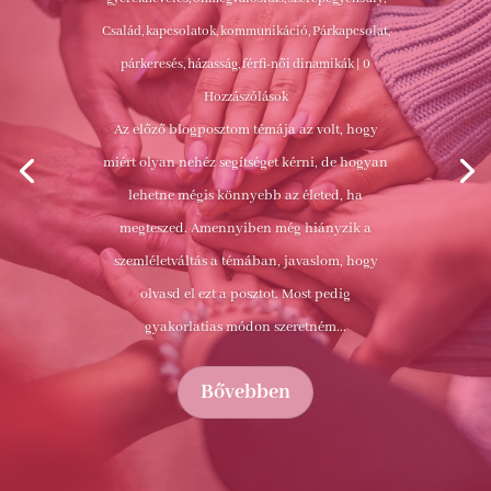
Család, kapcsolatok, kommunikáció
,
Párkapcsolat,
párkeresés, házasság, férfi-női dinamikák
| 0
Hozzászólások
Az előző blogposztom témája az volt, hogy
miért olyan nehéz segítséget kérni, de hogyan
lehetne mégis könnyebb az életed, ha
megteszed. Amennyiben még hiányzik a
szemléletváltás a témában, javaslom, hogy
olvasd el ezt a posztot. Most pedig
gyakorlatias módon szeretném...
Bővebben