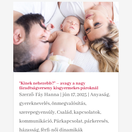
“Kinek nehezebb?” – avagy a nagy
fáradtságverseny kisgyermekes pároknál
Szerző:
Fáy Hanna
|
jún 17, 2025
|
Anyaság,
gyereknevelés, önmegvalósítás,
szerepegyensúly
,
Család, kapcsolatok,
kommunikáció
,
Párkapcsolat, párkeresés,
házasság, férfi-női dinamikák