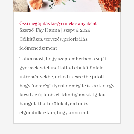
Őszi megújulás kisgyermekes anyaként
Szerző:
Fáy Hanna
|
szept 5, 2025
|
Célkitűzés, tervezés, priorizálás,
időmenedzsment
Talán most, hogy szeptemberben a saját
gyermekeidet indítottad el a különféle
intézményekbe, neked is eszedbe jutott,
hogy "nemrég" ilyenkor még te is vártad egy
kicsit az új tanévet. Mindig nosztalgikus
hangulatba kerülök ilyenkor és
elgondolkoztam, hogy anno mit...