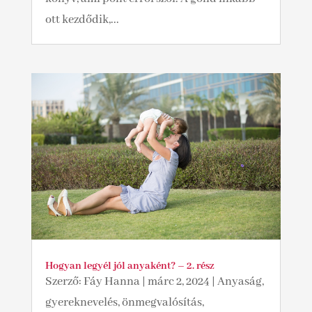
ott kezdődik,...
Hogyan legyél jól anyaként? – 2. rész
Szerző:
Fáy Hanna
|
márc 2, 2024
|
Anyaság,
gyereknevelés, önmegvalósítás,