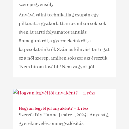
szerepegyensúly
Anyává válni technikailag csupán egy
pillanat, a gyakorlatban azonban sok-sok
éven át tartó folyamatos tanulás
önmagunkról, a gyermekeinkről, a
kapcsolatainkról. Számos kihívást tartogat
ez a női szerep, amiben sokszor azt érezzük:
"Nem bírom tovább! Nem vagyok jól......
Hogyan legyél jól anyaként? – 1. rész
Szerző:
Fáy Hanna
|
márc 1, 2024
|
Anyaság,
gyereknevelés, önmegvalósítás,