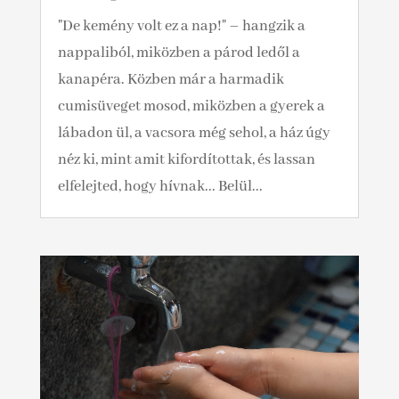
"De kemény volt ez a nap!" – hangzik a
nappaliból, miközben a párod ledől a
kanapéra. Közben már a harmadik
cumisüveget mosod, miközben a gyerek a
lábadon ül, a vacsora még sehol, a ház úgy
néz ki, mint amit kifordítottak, és lassan
elfelejted, hogy hívnak... Belül...