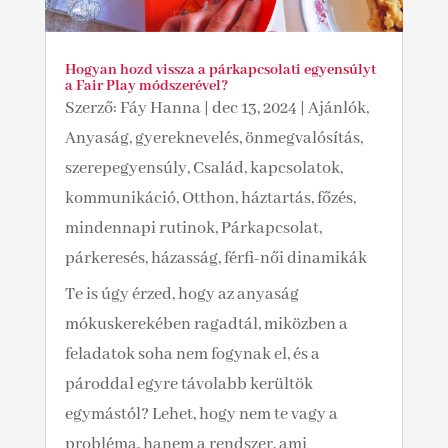
Hogyan hozd vissza a párkapcsolati egyensúlyt
a Fair Play módszerével?
Szerző:
Fáy Hanna
|
dec 13, 2024
|
Ajánlók
,
Anyaság, gyereknevelés, önmegvalósítás,
szerepegyensúly
,
Család, kapcsolatok,
kommunikáció
,
Otthon, háztartás, főzés,
mindennapi rutinok
,
Párkapcsolat,
párkeresés, házasság, férfi-női dinamikák
Te is úgy érzed, hogy az anyaság
mókuskerekében ragadtál, miközben a
feladatok soha nem fogynak el, és a
pároddal egyre távolabb kerültök
egymástól? Lehet, hogy nem te vagy a
probléma, hanem a rendszer, ami