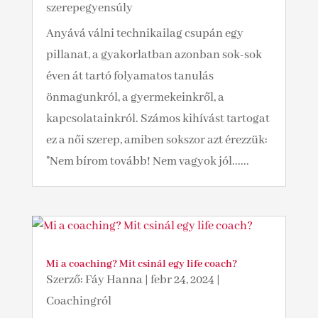
szerepegyensúly
Anyává válni technikailag csupán egy
pillanat, a gyakorlatban azonban sok-sok
éven át tartó folyamatos tanulás
önmagunkról, a gyermekeinkről, a
kapcsolatainkról. Számos kihívást tartogat
ez a női szerep, amiben sokszor azt érezzük:
"Nem bírom tovább! Nem vagyok jól......
Mi a coaching? Mit csinál egy life coach?
Szerző:
Fáy Hanna
|
febr 24, 2024
|
Coachingról