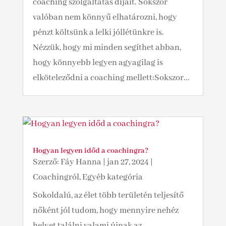
coaching szolgáltatás díjait. Sokszor
valóban nem könnyű elhatározni, hogy
pénzt költsünk a lelki jóllétünkre is.
Nézzük, hogy mi minden segíthet abban,
hogy könnyebb legyen agyagilag is
elköteleződni a coaching mellett:Sokszor...
Hogyan legyen időd a coachingra?
Szerző:
Fáy Hanna
|
jan 27, 2024
|
Coachingról
,
Egyéb kategória
Sokoldalú, az élet több területén teljesítő
nőként jól tudom, hogy mennyire nehéz
helyet találni valami újnak az