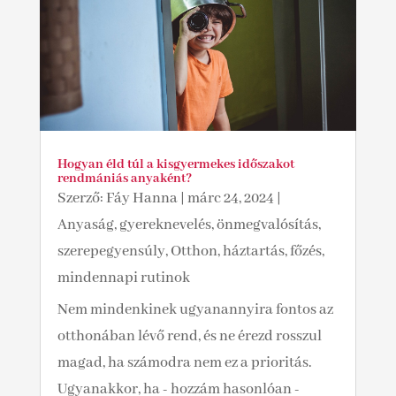
Hogyan éld túl a kisgyermekes időszakot
rendmániás anyaként?
Szerző:
Fáy Hanna
|
márc 24, 2024
|
Anyaság, gyereknevelés, önmegvalósítás,
szerepegyensúly
,
Otthon, háztartás, főzés,
mindennapi rutinok
Nem mindenkinek ugyanannyira fontos az
otthonában lévő rend, és ne érezd rosszul
magad, ha számodra nem ez a prioritás.
Ugyanakkor, ha - hozzám hasonlóan -