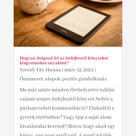
Hogyan dolgozd fel az önfejlesztő könyveket
kisgyermekes anyaként?
Szerző:
Fáy Hanna
|
márc 12, 2024
|
Önismeret, alapok, pozitív gondolkozás
Ma már szinte minden élethelyzetre találni
valami szuper önfejlesztő könyvet.Nehéz a
párkapcsolati kommunikáció? Elakadtál a
gyerek etetésében? Vagy épp a saját álom
hivatásodat keresed? Biztos, hogy akad egy
könyv, ami pont erről szól. A gond inkább