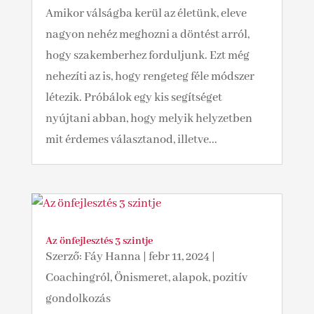
Amikor válságba kerül az életünk, eleve
nagyon nehéz meghozni a döntést arról,
hogy szakemberhez forduljunk. Ezt még
nehezíti az is, hogy rengeteg féle módszer
létezik. Próbálok egy kis segítséget
nyújtani abban, hogy melyik helyzetben
mit érdemes választanod, illetve...
Az önfejlesztés 3 szintje
Szerző:
Fáy Hanna
|
febr 11, 2024
|
Coachingról
,
Önismeret, alapok, pozitív
gondolkozás