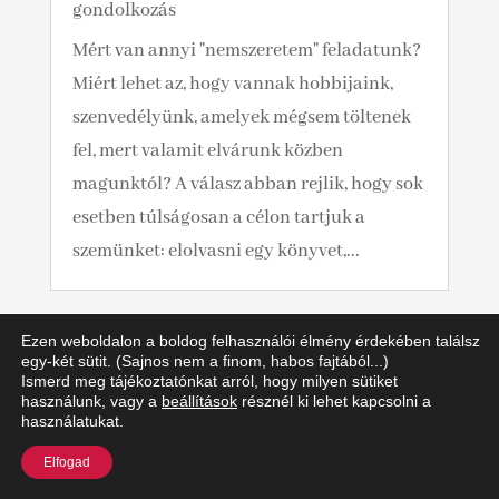
gondolkozás
Mért van annyi "nemszeretem" feladatunk?
Miért lehet az, hogy vannak hobbijaink,
szenvedélyünk, amelyek mégsem töltenek
fel, mert valamit elvárunk közben
magunktól? A válasz abban rejlik, hogy sok
esetben túlságosan a célon tartjuk a
szemünket: elolvasni egy könyvet,...
Ezen weboldalon a boldog felhasználói élmény érdekében találsz
egy-két sütit. (Sajnos nem a finom, habos fajtából...)
Ismerd meg tájékoztatónkat arról, hogy milyen sütiket
használunk, vagy a
beállítások
résznél ki lehet kapcsolni a
használatukat.
Melyiket válaszd: önismereti alapú vagy
megoldás fókuszú coaching?
Elfogad
Szerző:
Fáy Hanna
|
márc 10, 2022
|