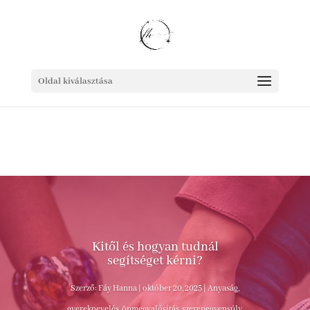
Oldal kiválasztása
Kitől és hogyan tudnál
segítséget kérni?
Szerző:
Fáy Hanna
|
október 20, 2025
|
Anyaság,
gyereknevelés, önmegvalósítás, szerepegyensúly
,