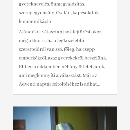
gyereknevelés, önmegvalósítás,
szerepegyensúly
,
Család, kapcsolatok,
kommunikáció
Ajándékot választani sok fejtörést okoz,
még akkor is, ha a legközelebbi
szeretteidről van szó, főleg, ha csepp
emberkékről, azaz gyerekekről beszélünk.
Ebben a cikkemben néhány ötletet adok,
ami megkönnyíti a választást. Már az
Adventi naptár feltöltéséhez is adhat...