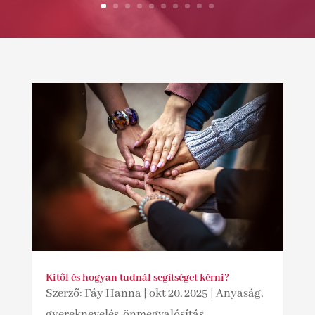
Kitől és hogyan tudnál segítséget kérni?
Szerző:
Fáy Hanna
|
okt 20, 2025
|
Anyaság,
gyereknevelés, önmegvalósítás,