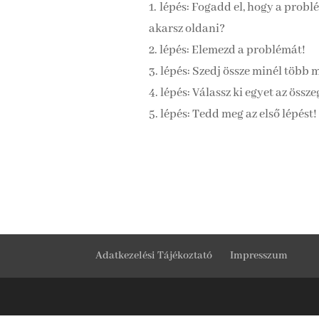
1. lépés: Fogadd el, hogy a probl
akarsz oldani?
2. lépés: Elemezd a problémát!
3. lépés: Szedj össze minél több 
4. lépés: Válassz ki egyet az össz
5. lépés: Tedd meg az első lépést!
Adatkezelési Tájékoztató
Impresszum