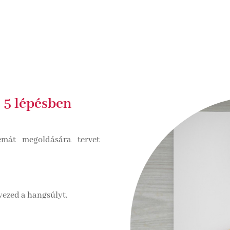
 5 lépésben
émát megoldására tervet
yezed a hangsúlyt.