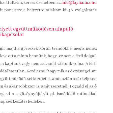
ba átültetni, keress üzenetben az
info@fayhanna.hu
 pont erre a helyzetre találtam ki. (A szolgáltatás
 helyett együttműködésen alapuló
rkapcsolat
gít majd a gyerekek körüli teendőkbe, mégis nehéz
leve ott a minta bennünk, hogy „ez nem a férfi dolga”.
m kaptunk vagy nem azt, amit vártunk volna. A férfi
dalhatatlan. Kezd azzal, hogy mik az ő erősségei, mi
együttműködéssel kezdjétek, amit aztán akár teljesen
 és akár többször is, amit szeretnél! Fogadd el az ő
gasd a segítségnyújtását pl. ismétlődő rutinokkal
tápszerkészítés kellékeit.