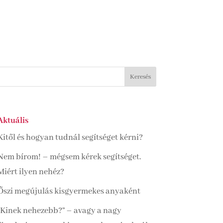
Aktuális
Kitől és hogyan tudnál segítséget kérni?
Nem bírom! – mégsem kérek segítséget.
Miért ilyen nehéz?
Őszi megújulás kisgyermekes anyaként
“Kinek nehezebb?” – avagy a nagy