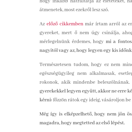
hogy inkább hátráltatja az életeteket, 
átmenetek, most ezekről lesz szó.
Az
előző cikkemben
már írtam arról az e
gyereket, mert ő nem úgy csinálja, aho
mérlegelnünk érdemes, hogy
mi a fontos
nagyitól vagy az, hogy legyen egy kis időnk
Természetesen tudom, hogy ez nem mindi
egészségügyileg nem alkalmasak, esetl
rokonok, akik mindenbe beleszólnának.
gyerekekkel legyen együtt, akkor ne erre k
kérni:
főzzön rátok egy ideig, vásároljon be h
Még így is elképzelhető, hogy nem jön öss
magadra, hogy megtetted az első lépést.