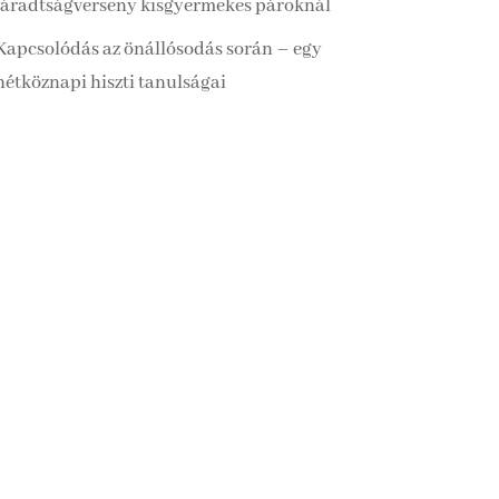
fáradtságverseny kisgyermekes pároknál
Kapcsolódás az önállósodás során – egy
hétköznapi hiszti tanulságai