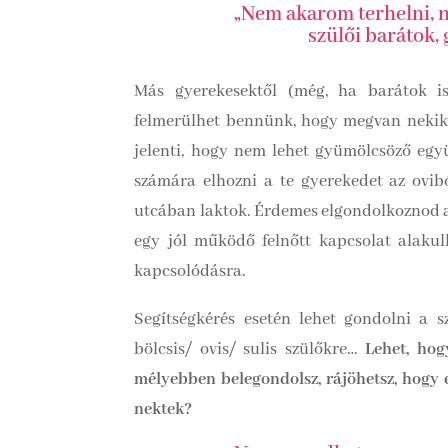
„Nem akarom terhelni, ne
szülői barátok
Más gyerekesektől (még, ha barátok is
felmerülhet bennünk, hogy megvan nekik 
jelenti, hogy nem lehet gyümölcsöző egy
számára elhozni a te gyerekedet az ovibó
utcában laktok. Érdemes elgondolkoznod azo
egy jól működő felnőtt kapcsolat alakul
kapcsolódásra.
Segítségkérés esetén lehet gondolni a s
bölcsis/ ovis/ sulis szülőkre…
Lehet, hog
mélyebben belegondolsz, rájöhetsz, hogy 
nektek?