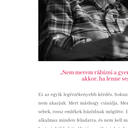
„Nem merem rábízni a gyere
akkor, ha lenne se
Ez az egyik legérzékenyebb kérdés. Soksz
nem akarjuk. Mert máshogy csinálja. Mer
sebek, rossz emlékek húzódnak mögötte. E
alkalmas minden feladatra, és nem kell min