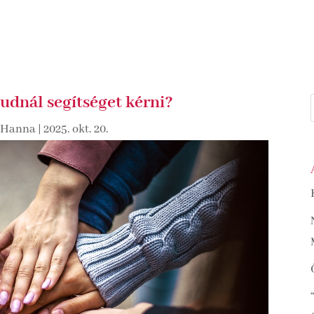
tudnál segítséget kérni?
 Hanna
|
2025. okt. 20.