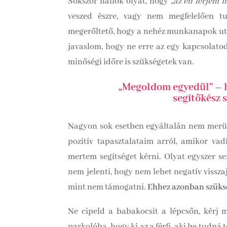
Sokszor hallok olyat, hogy
„az én férjem 
veszed észre, vagy nem megfelelően t
megerőltető, hogy a nehéz munkanapok után
javaslom, hogy ne erre az egy kapcsolatod
minőségi időre is szükségetek van.
„Megoldom egyedül” – h
segítőkész s
Nagyon sok esetben egyáltalán nem merünk
pozitív tapasztalataim arról, amikor vad
mertem segítséget kérni. Olyat egyszer se
nem jelenti, hogy nem lehet negatív vissz
mint nem támogatni.
Ehhez azonban szüksé
Ne cipeld a babakocsit a lépcsőn, kérj m
parkolóba, hogy ki az a férfi, aki be tudná