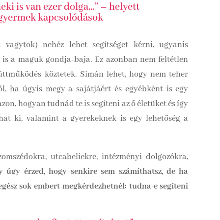
ki is van ezer dolga…” – helyett
, gyermek kapcsolódások
 vagytok) nehéz lehet segítséget kérni, ugyanis
is a maguk gondja-baja. Ez azonban nem feltétlen
üttműködés köztetek. Simán lehet, hogy nem teher
l, ha úgyis megy a sajátjáért és egyébként is egy
n, hogyan tudnád te is segíteni az ő életüket és így
hat ki, valamint a gyerekeknek is egy lehetőség a
zomszédokra, utcabeliekre, intézményi dolgozókra,
y úgy érzed, hogy senkire sem számíthatsz, de ha
egész sok embert megkérdezhetnél: tudna-e segíteni