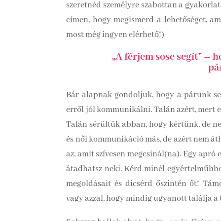
szeretnéd személyre szabottan a gyakorlat
címen, hogy megismerd a lehetőséget, amit
most még ingyen elérhető!)
„A férjem sose segít” –
pá
Bár alapnak gondoljuk, hogy a párunk se
erről jól kommunikálni. Talán azért, mert e
Talán sérültük abban, hogy kértünk, de ne
és női kommunikáció más, de azért nem áthi
az, amit szívesen megcsinál(na). Egy apró 
átadhatsz neki. Kérd minél egyértelműbben
megoldásait és dicsérd őszintén őt! Támo
vagy azzal, hogy mindig ugyanott találja a 