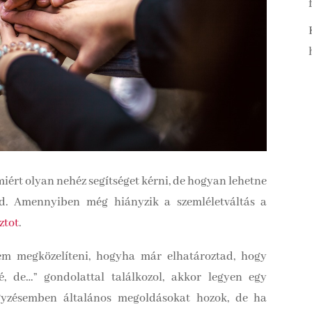
miért olyan nehéz segítséget kérni, de hogyan lehetne
d. Amennyiben még hiányzik a szemléletváltás a
ztot
.
ém megközelíteni, hogyha már elhatároztad, hogy
é, de…” gondolattal találkozol, akkor legyen egy
egyzésemben általános megoldásokat hozok, de ha