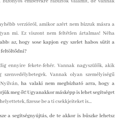
ha bizonyos emberekre rábíztok valamit, de vannak
nyhébb verzióról, amikor azért nem bízzuk másra a
gyan mi. Ez viszont nem feltétlen ártalmas! Néha
abb: az, hogy sose kapjon egy szelet habos sütit a
 feltöltődni?
g ennyire fekete-fehér. Vannak nagyszülők, akik
eg szenvedélybetegek. Vannak olyan személyiségű
 Nyilván,
ha valaki nem megbízható arra, hogy a
érjük meg őt! Ugyanakkor másképp is lehet segítséget
elyettetek, fizesse be a ti csekkjeiteket is…
ze a segítségnyújtás, de te akkor is büszke lehetsz