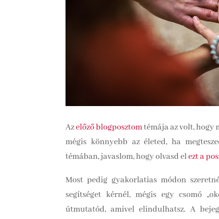
Az
előző blogposztom
témája az volt, hogy 
mégis könnyebb az életed, ha megtesze
témában, javaslom, hogy olvasd el
ezt a pos
Most pedig gyakorlatias módon szeretn
segítséget kérnél, mégis egy csomó „ok
útmutatód, amivel elindulhatsz. A bej