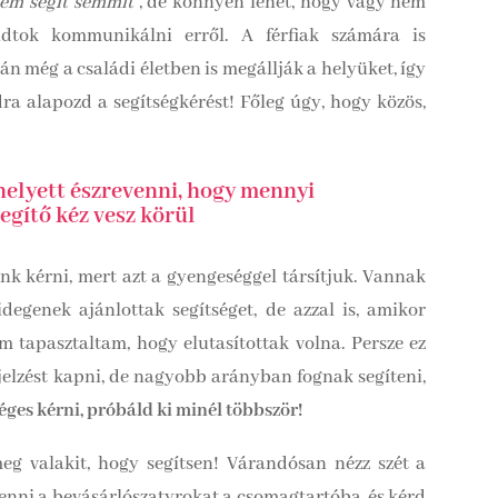
nem segít semmit”
, de könnyen lehet, hogy vagy nem
udtok kommunikálni erről. A férfiak számára is
 még a családi életben is megállják a helyüket, így
ra alapozd a segítségkérést! Főleg úgy, hogy közös,
elyett észrevenni, hogy mennyi
egítő kéz vesz körül
 kérni, mert azt a gyengeséggel társítjuk. Vannak
idegenek ajánlottak segítséget, de azzal is, amikor
m tapasztaltam, hogy elutasítottak volna. Persze ez
ajelzést kapni, de nagyobb arányban fognak segíteni,
ges kérni, próbáld ki minél többször!
eg valakit, hogy segítsen! Várandósan nézz szét a
 tenni a bevásárlószatyrokat a csomagtartóba, és kérd