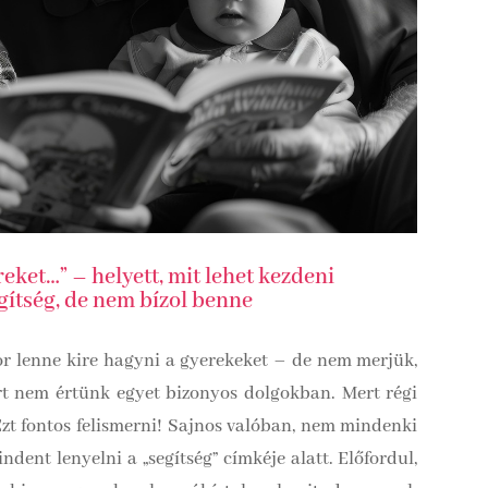
ket…” – helyett, mit lehet kezdeni
gítség, de nem bízol benne
or lenne kire hagyni a gyerekeket – de nem merjük,
t nem értünk egyet bizonyos dolgokban. Mert régi
zt fontos felismerni! Sajnos valóban, nem mindenki
dent lenyelni a „segítség” címkéje alatt. Előfordul,