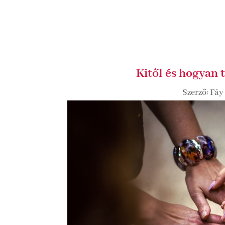
Kitől és hogyan 
Szerző:
Fáy