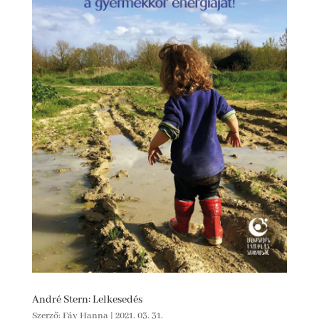
André Stern: Lelkesedés
Szerző:
Fáy Hanna
|
2021. 03. 31.