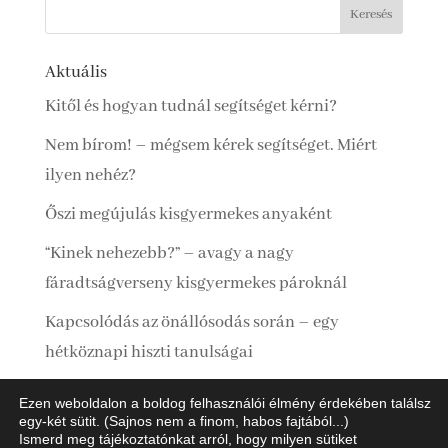
Aktuális
Kitől és hogyan tudnál segítséget kérni?
Nem bírom! – mégsem kérek segítséget. Miért
ilyen nehéz?
Őszi megújulás kisgyermekes anyaként
“Kinek nehezebb?” – avagy a nagy
fáradtságverseny kisgyermekes pároknál
Kapcsolódás az önállósodás során – egy
hétköznapi hiszti tanulságai
Ezen weboldalon a boldog felhasználói élmény érdekében találsz
egy-két sütit. (Sajnos nem a finom, habos fajtából...)
Ismerd meg tájékoztatónkat arról, hogy milyen sütiket