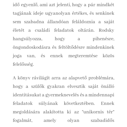
idő egyenlő, ami
azt jelenti, hogy a pár mindkét
tagjának ideje ugyanolyan értékes, és senkinek
sem szabadna állandóan feláldoznia a saját
életét a családi feladatok oltárán. Rodsky
hangsúlyozza, hogy a pihenésre,
öngondoskodásra és feltöltődésre mindenkinek
joga van, és ennek megteremtése közös
felelősség.
A könyv rávilágít arra az alapvető problémára,
hogy a szülők gyakran elvesztik saját önálló
identitásukat a gyermeknevelés és a mindennapi
feladatok súlyának következtében. Ennek
megoldására alakította ki az “unikornis tér”
fogalmát,
amely olyan szabadidős