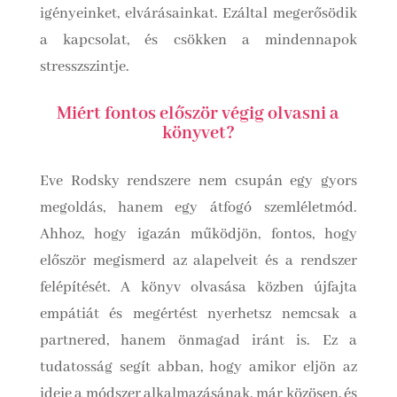
igényeinket, elvárásainkat. Ezáltal megerősödik
a kapcsolat, és csökken a mindennapok
stresszszintje.
Miért fontos először végig olvasni a
könyvet?
Eve Rodsky rendszere nem csupán egy gyors
megoldás, hanem egy átfogó szemléletmód.
Ahhoz, hogy igazán működjön, fontos, hogy
először megismerd az alapelveit és a rendszer
felépítését. A könyv olvasása közben újfajta
empátiát és megértést nyerhetsz nemcsak a
partnered, hanem önmagad iránt is. Ez a
tudatosság segít abban, hogy amikor eljön az
ideje a módszer alkalmazásának, már közösen, és