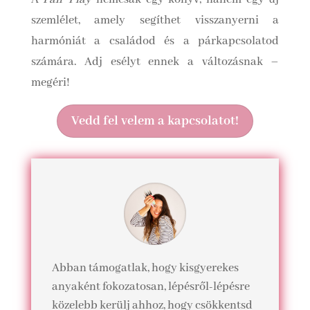
szemlélet, amely segíthet visszanyerni a
harmóniát a családod és a párkapcsolatod
számára. Adj esélyt ennek a változásnak –
megéri!
Vedd fel velem a kapcsolatot!
Abban támogatlak, hogy kisgyerekes
anyaként fokozatosan, lépésről-lépésre
közelebb kerülj ahhoz, hogy csökkentsd