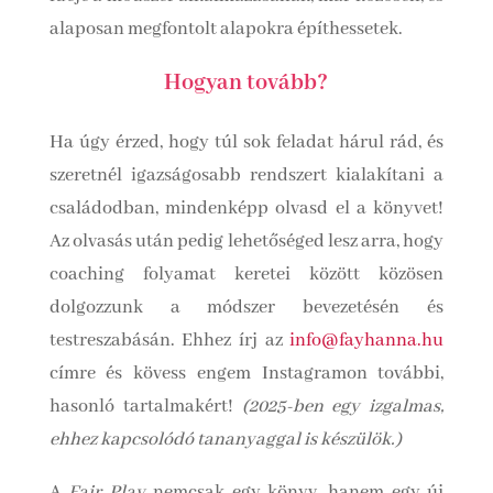
alaposan megfontolt alapokra építhessetek.
Hogyan tovább?
Ha úgy érzed, hogy túl sok feladat hárul rád, és
szeretnél igazságosabb rendszert kialakítani a
családodban, mindenképp olvasd el a könyvet!
Az olvasás után pedig lehetőséged lesz arra, hogy
coaching folyamat keretei között közösen
dolgozzunk a módszer bevezetésén és
testreszabásán. Ehhez írj az
info@fayhanna.hu
címre és kövess engem Instagramon további,
hasonló tartalmakért!
(2025-ben egy izgalmas,
ehhez kapcsolódó tananyaggal is készülök.)
A
Fair Play
nemcsak egy könyv, hanem egy új