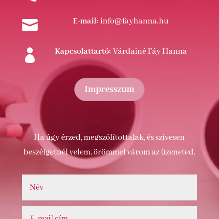
E-mail:
info@fayhanna.hu

Kapcsolattartó:
Várdainé Fáy Hanna

Impresszum
Ha úgy érzed, megszólítottalak, és szívesen
beszélgetnél velem, örömmel várom az üzeneted.