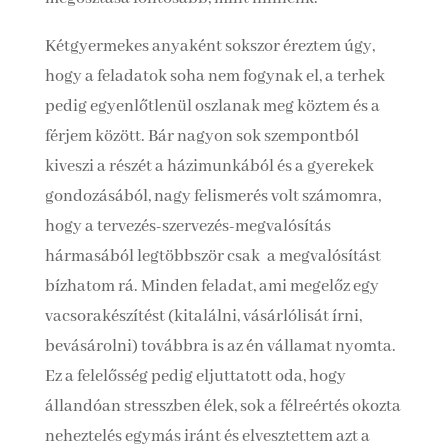
Kétgyermekes anyaként sokszor éreztem úgy,
hogy a feladatok soha nem fogynak el, a terhek
pedig egyenlőtlenül oszlanak meg köztem és a
férjem között. Bár nagyon sok szempontból
kiveszi a részét a házimunkából és a gyerekek
gondozásából, nagy felismerés volt számomra,
hogy a tervezés-szervezés-megvalósítás
hármasából legtöbbször csak a megvalósítást
bízhatom rá. Minden feladat, ami megelőz egy
vacsorakészítést (kitalálni, vásárlólisát írni,
bevásárolni) továbbra is az én vállamat nyomta.
Ez a felelősség pedig eljuttatott oda, hogy
állandóan stresszben élek, sok a félreértés okozta
neheztelés egymás iránt és elvesztettem azt a