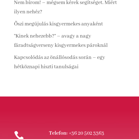
Nem bírom! – mégsem kérek segítséget. Miért
ilyen nehéz?
Őszi megújulás kisgyermekes anyaként
“Kinek nehezebb?” – avagy a nagy
fáradtságverseny kisgyermekes pároknál
Kapcsolódás az önállósodás során – egy
hétköznapi hiszti tanulságai
Telefon:
+36 20 502 3363
