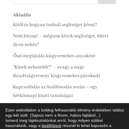
Aktuális
Kitől és hogyan tudnál segítséget kérni?
Nem bírom! – mégsem kérek segítséget. Miért
ilyen nehéz?
Őszi megújulás kisgyermekes anyaként
“Kinek nehezebb?” – avagy a nagy
fáradtságverseny kisgyermekes pároknál
Kapcsolódás az önállósodás során – egy
hétköznapi hiszti tanulságai
Ezen weboldalon a boldog felhasználói élmény érdekében találsz
egy-két sütit. (Sajnos nem a finom, habos fajtából...)
Ismerd meg tájékoztatónkat arról, hogy milyen sütiket
Adatkezelési Tájékoztató
Impresszum
használunk, vagy a
beállítások
résznél ki lehet kapcsolni a