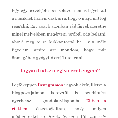
Egy-egy beszélgetésben sokszor nem is figyel rád
a másik fél, hanem csak arra, hogy ő majd mit fog
reagálni. Egy coach azonban
rád figyel
, szeretne
minél mélyebben megérteni, próbál oda belátni,
ahová még te se kukkantottál be. Ez a mély
figyelem, amire azt mondom, hogy már
önmagában gyógyító erejű tud lenni.
Hogyan tudsz megismerni engem?
Legfőképpen
Instagramon
vagyok aktív, illetve a
blogposztjaimon keresztül is betekintést
nyerhetsz a gondolatvilágomba.
Ebben a
cikkben
összefoglaltam, hogy milyen
módszerekkel dolgozok, és ezen túl van egy