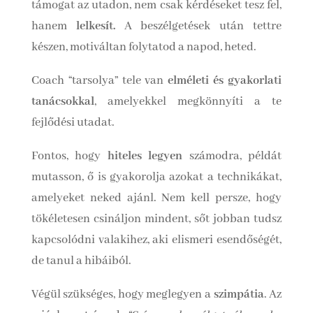
támogat az utadon, nem csak kérdéseket tesz fel,
hanem
lelkesít.
A beszélgetések után tettre
készen, motiváltan folytatod a napod, heted.
Coach “tarsolya” tele van
elméleti és gyakorlati
tanácsokkal
, amelyekkel megkönnyíti a te
fejlődési utadat.
Fontos, hogy
hiteles legyen
számodra, példát
mutasson, ő is gyakorolja azokat a technikákat,
amelyeket neked ajánl. Nem kell persze, hogy
tökéletesen csináljon mindent, sőt jobban tudsz
kapcsolódni valakihez, aki elismeri esendőségét,
de tanul a hibáiból.
Végül szükséges, hogy meglegyen a
szimpátia
. Az