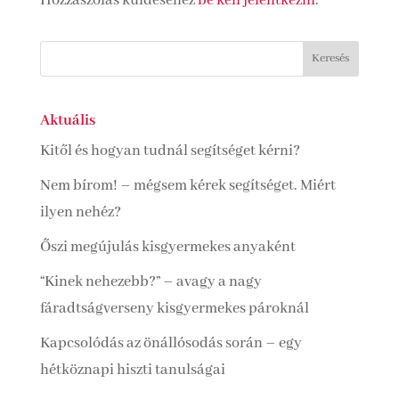
Hozzászólás küldéséhez
be kell jelentkezni
.
Aktuális
Kitől és hogyan tudnál segítséget kérni?
Nem bírom! – mégsem kérek segítséget. Miért
ilyen nehéz?
Őszi megújulás kisgyermekes anyaként
“Kinek nehezebb?” – avagy a nagy
fáradtságverseny kisgyermekes pároknál
Kapcsolódás az önállósodás során – egy
hétköznapi hiszti tanulságai