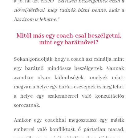
a jó, ha azt érzed:
“Szívesen beszélgetnék ezzel a
nővel/férfival, meg tudnék bízni benne, akár a
barátom is lehetne.”
Mitől más egy coach-csal beszélgetni,
mint egy barátnővel?
Sokan gondolják, hogy a coach azt csinálja, mint
egy barátnő, mindössze beszélgettek. Vannak
azonban olyan különbségek, amelyek miatt
megvan a helye egy baráti csevejnek és meg lehet
a helye egy szakemberrel való konzultációs
sorozatnak.
Amikor egy coachhal megosztassz egy másik
emberrel való konfliktust, ő
pártatlan
marad,