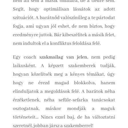
nem áll sem a másik oldalára, de a tiédre sem.
Segít, hogy optimálisan lássátok az adott
szituációt. A barátnőd valószínűleg a te pártodat
fogja, ami ugyan jól eshet, de nem biztos, hogy
eredményre juttok. Bár kibeszélitek a másik felet,
nem indultok el a konfliktus feloldása felé.
Egy coach
szakmailag van jelen
, nem pedig
laikusként. A képzett szakemberek tudják,
hogyan közelítsék meg a kényes témákat, úgy
hogy ne érezd magad blokkolva, hanem
elinduljatok a megoldások felé. A barátok néha
érzéketlenek, néha sefüle-sefarka tanácsokat
osztogatnak, máskor mondják a maguk
történeteit… Nincs ezzel baj, de ha változtatni
szeretnél, jobban jársz a szakemberrel!