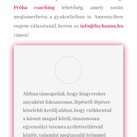
Próba coaching
lehetőség, amely során
megismerhetsz a gyakorlatban is. Amennyiben
engem választanál, keress az
info@fayhanna.hu
címen!
Abban támogatlak, hogy kisgyerekes
anyaként fokozatosan, lépésről-lépésre
közelebb kerülj ahhoz, hogy csökkentsd
a káoszt magad körül, önazonosan
egyensúlyt teremts az életterületeid
között, valamint megtanuld örömmel