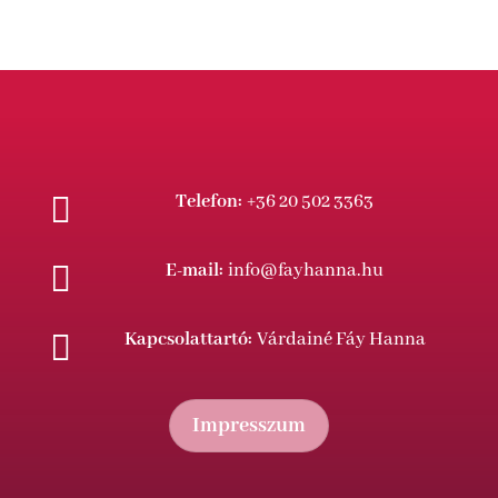

Telefon:
+36 20 502 3363

E-mail:
info@fayhanna.hu

Kapcsolattartó:
Várdainé Fáy Hanna
Impresszum