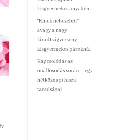
kisgyermekes anyaként
“Kinek nehezebb?” –
avagy a nagy
fáradtságverseny
kisgyermekes pároknál
Kapcsolódás az
önállósodás során – egy
hétköznapi hiszti
tanulságai
év