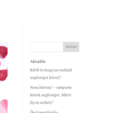
Aktuális
Kitől és hogyan tudnál
segítséget kérni?
Nem bírom! – mégsem
kérek segítséget. Miért
ilyen nehéz?
Őszi megújulás