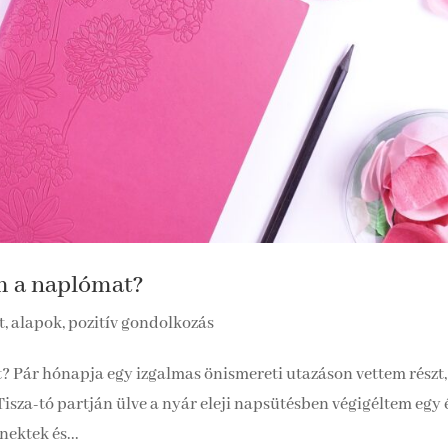
am a naplómat?
, alapok, pozitív gondolkozás
? Pár hónapja egy izgalmas önismereti utazáson vettem részt,
Tisza-tó partján ülve a nyár eleji napsütésben végigéltem egy 
ektek és...