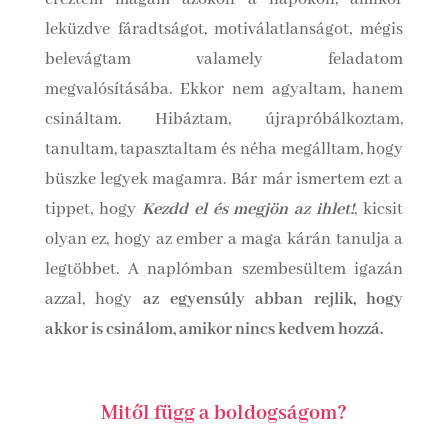
leküzdve fáradtságot, motiválatlanságot, mégis
belevágtam valamely feladatom
megvalósításába. Ekkor nem agyaltam, hanem
csináltam. Hibáztam, újrapróbálkoztam,
tanultam, tapasztaltam és néha megálltam, hogy
büszke legyek magamra. Bár már ismertem ezt a
tippet, hogy
Kezdd el és megjön az ihlet!
, kicsit
olyan ez, hogy az ember a maga kárán tanulja a
legtöbbet. A naplómban szembesültem igazán
azzal, hogy
az egyensúly abban rejlik, hogy
akkor is csinálom, amikor nincs kedvem hozzá.
Mitől függ a boldogságom?