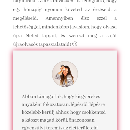
naplóírást. Akár kihívásként is felfogható, hogy
egy hónapig nyomon követed az érzéseid, a
megéléseid. Amennyiben élsz ezzel a
lehetőséggel, mindenképp javaslom, hogy olvasd
újra életed lapjait, és szerezd meg a saját
újraolvasós tapasztalataid! 🙂
Abban támogatlak, hogy kisgyerekes
anyaként fokozatosan, lépésről-lépésre
közelebb kerülj ahhoz, hogy csökkentsd
a káoszt magad körül, önazonosan
egyensúlyt teremts az életterületeid