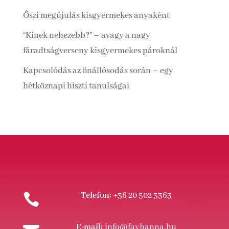
Őszi megújulás kisgyermekes anyaként
“Kinek nehezebb?” – avagy a nagy
fáradtságverseny kisgyermekes pároknál
Kapcsolódás az önállósodás során – egy
hétköznapi hiszti tanulságai
Telefon:
+36 20 502 3363

E-mail:
info@fayhanna.hu