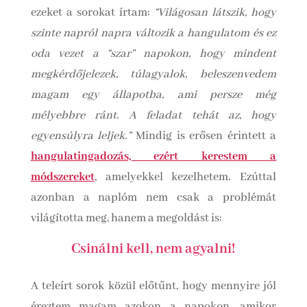
ezeket a sorokat írtam:
“Világosan látszik, hogy
szinte napról napra változik a hangulatom és ez
oda vezet a “szar” napokon, hogy mindent
megkérdőjelezek, túlagyalok, beleszenvedem
magam egy állapotba, ami persze még
mélyebbre ránt. A feladat tehát az, hogy
egyensúlyra leljek.”
Mindig is erősen érintett a
hangulatingadozás, ezért kerestem a
módszereket
, amelyekkel kezelhetem. Ezúttal
azonban a naplóm nem csak a problémát
világította meg, hanem a megoldást is:
Csinálni kell, nem agyalni!
A teleírt sorok közül előtűnt, hogy mennyire jól
éreztem magam azokon a napokon, amikor