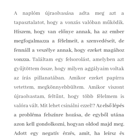
A naplóm újraolvasása adta meg azt a
tapasztalatot, hogy a vonzás valóban működik.
Hiszem, hogy van előnye annak, ha az ember
megfogalmazza a félelmeit, a szenvedéseit, de
fennáll a veszélye annak, hogy ezeket magához
vonzza.
Találtam egy felsorolást, amelyben azt
gyűjtöttem össze, hogy milyen aggályaim voltak
az írás pillanatában. Amikor ezeket papírra
vetettem, megkönnyebbültem. Amikor viszont
újraolvastam, feltűnt, hogy több félelmem is
valóra vált. Mit lehet csinálni ezzel!?
Az első lépés
a probléma felszínre hozása, de egyből utána
azon kell gondolkozni, hogyan oldod majd meg.
Adott egy negatív érzés, amit, ha leírsz és