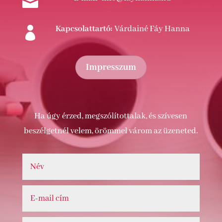

Kapcsolattartó:
Várdainé Fáy Hanna

Impresszum
Ha úgy érzed, megszólítottalak, és szívesen
beszélgetnél velem, örömmel várom az üzeneted.