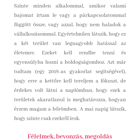
Szinte minden alkalommal, amikor valami
bajomat írtam le vagy a párkapcsolatommal
függött össze, vagy azzal, hogy nem haladok a
vállalkozásommal. Egyértelműen látszik, hogy ez
a két terület van legnagyobb hatással az
életemre. Ezeket kell rendbe tenni és
egyensúlyba hozni a boldogságomhoz. Azt már
tudtam (egy 2018-as gyakorlat segítségével),
hogy erre a kettőre kell tereljem a fókuszt, de
érdekes volt látni a naplómban, hogy ezek a
területek akaratlanul is meghatározza, hogyan
érzem magam a bőrömben. A mai napig látszik,
hogy szinte csak ezekről írok.
Félelmek, bevonzás, megoldás