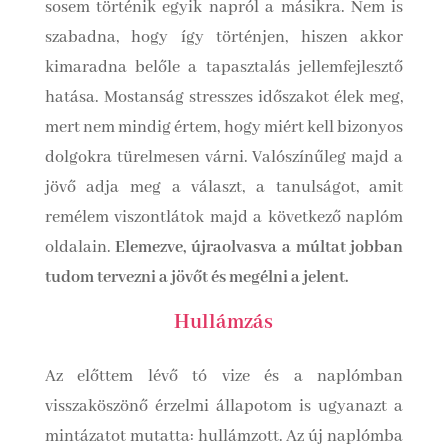
sosem történik egyik napról a másikra. Nem is
szabadna, hogy így történjen, hiszen akkor
kimaradna belőle a tapasztalás jellemfejlesztő
hatása. Mostanság stresszes időszakot élek meg,
mert nem mindig értem, hogy miért kell bizonyos
dolgokra türelmesen várni. Valószínűleg majd a
jövő adja meg a választ, a tanulságot, amit
remélem viszontlátok majd a következő naplóm
oldalain.
Elemezve, újraolvasva a múltat jobban
tudom tervezni a jövőt és megélni a jelent.
Hullámzás
Az előttem lévő tó vize és a naplómban
visszaköszönő érzelmi állapotom is ugyanazt a
mintázatot mutatta: hullámzott. Az új naplómba