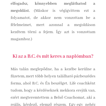
elfogadsz, könnyebben megláthatod a
megoldást.
(Máskor is végigvittem ezt a
folyamatot, de akkor nem vonzottam be a
félelmeimet, mert azonnal a megoldáson
kezdtem törni a fejem. Így azt is vonzottam
magamhoz.)
Ki az a B.C. és mit keres a naplómban?
Más talán meglepődne, ha a kezébe kerülne a
füzetem, mert több helyen található párbeszédes
forma, ahol B.C. és Én beszélget. Life coachként
tudom, hogy a kérdéseknek mekkora erejük van,
ezért megteremtettem a Belső Coachomat, aki a
reális, kérdező, elemző részem. Egy-egy nehéz