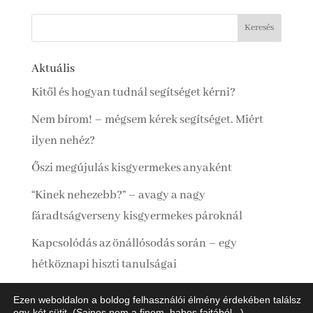
Aktuális
Kitől és hogyan tudnál segítséget kérni?
Nem bírom! – mégsem kérek segítséget. Miért
ilyen nehéz?
Őszi megújulás kisgyermekes anyaként
“Kinek nehezebb?” – avagy a nagy
fáradtságverseny kisgyermekes pároknál
Kapcsolódás az önállósodás során – egy
hétköznapi hiszti tanulságai
Ezen weboldalon a boldog felhasználói élmény érdekében találsz
egy-két sütit. (Sajnos nem a finom, habos fajtából...)