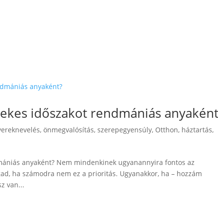
mekes időszakot rendmániás anyaként
yereknevelés, önmegvalósítás, szerepegyensúly
,
Otthon, háztartás,
dmániás anyaként? Nem mindenkinek ugyanannyira fontos az
gad, ha számodra nem ez a prioritás. Ugyanakkor, ha – hozzám
z van...