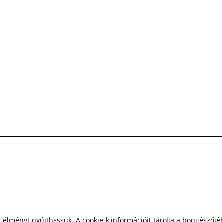
 élményt nyújthassuk. A cookie-k információit tárolja a böngészőjéb