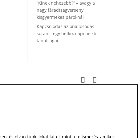
“Kinek nehezebb?” – avagy a
nagy fáradtságverseny
kisgyermekes pároknál
Kapcsolódás az önállósodás
során – egy hétköznapi hiszti
tanulságai
en, és olyan funkciókat lát el, mint a felismerés, amikor