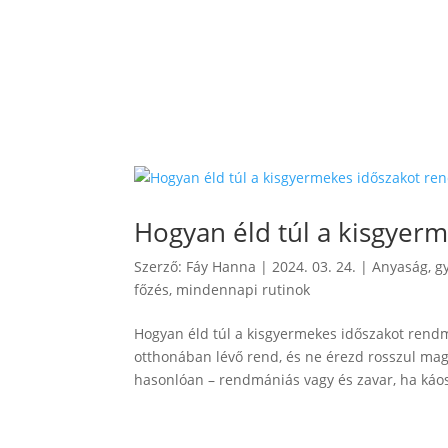
Hogyan éld túl a kisgyer
Szerző:
Fáy Hanna
|
2024. 03. 24.
|
Anyaság, g
főzés, mindennapi rutinok
Hogyan éld túl a kisgyermekes időszakot ren
otthonában lévő rend, és ne érezd rosszul ma
hasonlóan – rendmániás vagy és zavar, ha káos