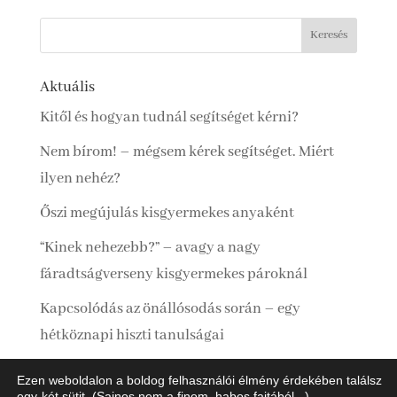
Aktuális
Kitől és hogyan tudnál segítséget kérni?
Nem bírom! – mégsem kérek segítséget. Miért
ilyen nehéz?
Őszi megújulás kisgyermekes anyaként
“Kinek nehezebb?” – avagy a nagy
fáradtságverseny kisgyermekes pároknál
Kapcsolódás az önállósodás során – egy
hétköznapi hiszti tanulságai
Ezen weboldalon a boldog felhasználói élmény érdekében találsz
egy-két sütit. (Sajnos nem a finom, habos fajtából...)