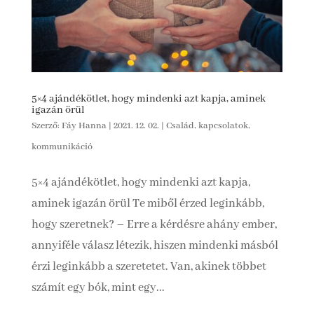
5×4 ajándékötlet, hogy mindenki azt kapja, aminek
igazán örül
Szerző:
Fáy Hanna
|
2021. 12. 02.
|
Család, kapcsolatok,
kommunikáció
5×4 ajándékötlet, hogy mindenki azt kapja,
aminek igazán örül Te miből érzed leginkább,
hogy szeretnek? – Erre a kérdésre ahány ember,
annyiféle válasz létezik, hiszen mindenki másból
érzi leginkább a szeretetet. Van, akinek többet
számít egy bók, mint egy...