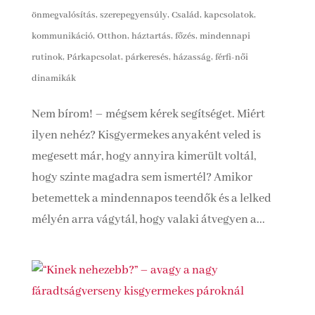
önmegvalósítás, szerepegyensúly
,
Család, kapcsolatok,
kommunikáció
,
Otthon, háztartás, főzés, mindennapi
rutinok
,
Párkapcsolat, párkeresés, házasság, férfi-női
dinamikák
Nem bírom! – mégsem kérek segítséget. Miért
ilyen nehéz? Kisgyermekes anyaként veled is
megesett már, hogy annyira kimerült voltál,
hogy szinte magadra sem ismertél? Amikor
betemettek a mindennapos teendők és a lelked
mélyén arra vágytál, hogy valaki átvegyen a...