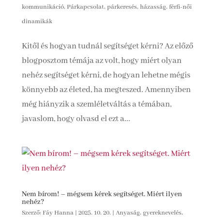
kommunikáció
,
Párkapcsolat, párkeresés, házasság, férfi-női
dinamikák
Kitől és hogyan tudnál segítséget kérni? Az előző
blogposztom témája az volt, hogy miért olyan
nehéz segítséget kérni, de hogyan lehetne mégis
könnyebb az életed, ha megteszed. Amennyiben
még hiányzik a szemléletváltás a témában,
javaslom, hogy olvasd el ezt a...
Nem bírom! – mégsem kérek segítséget. Miért ilyen
nehéz?
Szerző:
Fáy Hanna
|
2025. 10. 20.
|
Anyaság, gyereknevelés,