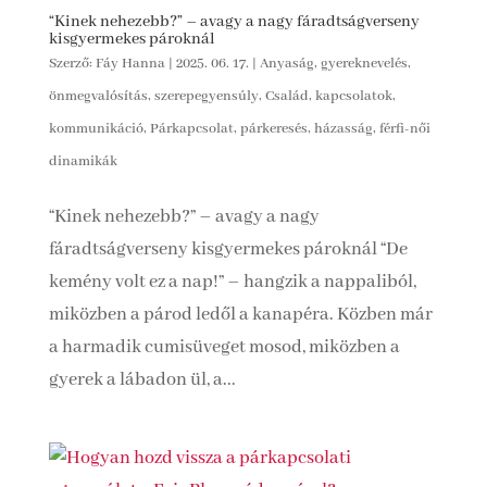
“Kinek nehezebb?” – avagy a nagy fáradtságverseny
kisgyermekes pároknál
Szerző:
Fáy Hanna
|
2025. 06. 17.
|
Anyaság, gyereknevelés,
önmegvalósítás, szerepegyensúly
,
Család, kapcsolatok,
kommunikáció
,
Párkapcsolat, párkeresés, házasság, férfi-női
dinamikák
“Kinek nehezebb?” – avagy a nagy
fáradtságverseny kisgyermekes pároknál “De
kemény volt ez a nap!” – hangzik a nappaliból,
miközben a párod ledől a kanapéra. Közben már
a harmadik cumisüveget mosod, miközben a
gyerek a lábadon ül, a...