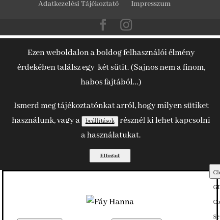
Adatkezelési Tájékoztató
Impresszum
Ezen weboldalon a boldog felhasználói élmény
érdekében találsz egy-két sütit. (Sajnos nem a finom,
habos fajtából...)
Ismerd meg tájékoztatónkat arról, hogy milyen sütiket
használunk, vagy a
résznél ki lehet kapcsolni
beállítások
a használatukat.
Elfogad
Cl
G
Co
Se