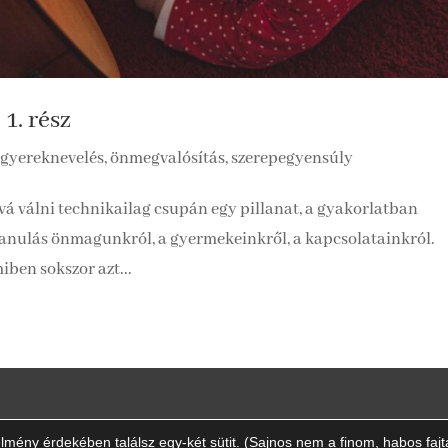
1. rész
gyereknevelés, önmegvalósítás, szerepegyensúly
vá válni technikailag csupán egy pillanat, a gyakorlatban
tanulás önmagunkról, a gyermekeinkről, a kapcsolatainkról.
iben sokszor azt...
mény érdekében találsz egy-két sütit. (Sajnos nem a finom, habos fajtá