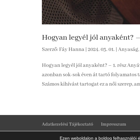
Hogyan legyél jól anyaként? – 
Szerző:
Fáy Hanna
|
2024. 03. 01.
|
Anyaság, 
Hogyan legyél jól anyaként? – 1. rész Anyá
azonban sok-sok éven át tartó folyamatos 
Számos kihívást tartogat ez a női szerep, am
Adatkezelési Tájékoztató
Impresszum
Ezen weboldalon a boldog felhasználói él