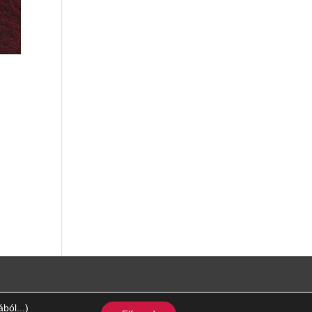
ból...)