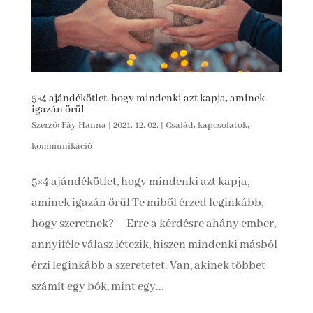
5×4 ajándékötlet, hogy mindenki azt kapja, aminek
igazán örül
Szerző:
Fáy Hanna
|
2021. 12. 02.
|
Család, kapcsolatok,
kommunikáció
5×4 ajándékötlet, hogy mindenki azt kapja,
aminek igazán örül Te miből érzed leginkább,
hogy szeretnek? – Erre a kérdésre ahány ember,
annyiféle válasz létezik, hiszen mindenki másból
érzi leginkább a szeretetet. Van, akinek többet
számít egy bók, mint egy...