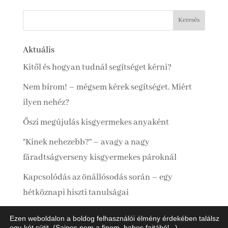
Aktuális
Kitől és hogyan tudnál segítséget kérni?
Nem bírom! – mégsem kérek segítséget. Miért
ilyen nehéz?
Őszi megújulás kisgyermekes anyaként
“Kinek nehezebb?” – avagy a nagy
fáradtságverseny kisgyermekes pároknál
Kapcsolódás az önállósodás során – egy
hétköznapi hiszti tanulságai
Ezen weboldalon a boldog felhasználói élmény érdekében találsz
egy-két sütit. (Sajnos nem a finom, habos fajtából...)