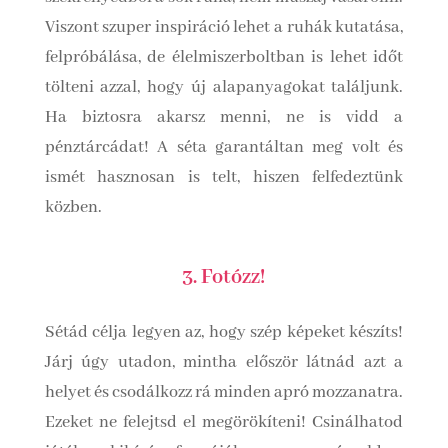
Viszont szuper inspiráció lehet a ruhák kutatása,
felpróbálása, de élelmiszerboltban is lehet időt
tölteni azzal, hogy új alapanyagokat találjunk.
Ha biztosra akarsz menni, ne is vidd a
pénztárcádat! A séta garantáltan meg volt és
ismét hasznosan is telt, hiszen felfedeztünk
közben.
3. Fotózz!
Sétád célja legyen az, hogy szép képeket készíts!
Járj úgy utadon, mintha először látnád azt a
helyet és csodálkozz rá minden apró mozzanatra.
Ezeket ne felejtsd el megörökíteni! Csinálhatod