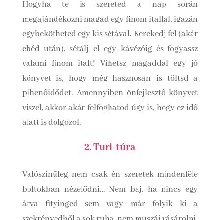
Hogyha te is szereted a nap során
megajándékozni magad egy finom itallal, igazán
egybekötheted egy kis sétával. Kerekedj fel (akár
ebéd után), sétálj el egy kávézóig és fogyassz
valami finom italt! Vihetsz magaddal egy jó
könyvet is, hogy még hasznosan is töltsd a
pihenőidődet. Amennyiben önfejlesztő könyvet
viszel, akkor akár felfoghatod úgy is, hogy ez idő
alatt is dolgozol.
2. Turi-túra
Valószínűleg nem csak én szeretek mindenféle
boltokban nézelődni… Nem baj, ha nincs egy
árva fityinged sem vagy már folyik ki a
szekrényedből a sok ruha, nem muszáj vásárolni.