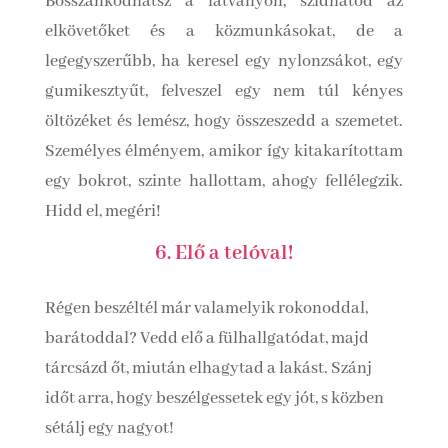
Bosszankodhatsz a látványon, szidhatod az
elkövetőket és a közmunkásokat, de a
legegyszerűbb, ha keresel egy nylonzsákot, egy
gumikesztyűt, felveszel egy nem túl kényes
öltözéket és lemész, hogy összeszedd a szemetet.
Személyes élményem, amikor így kitakarítottam
egy bokrot, szinte hallottam, ahogy fellélegzik.
Hidd el, megéri!
6. Elő a telóval!
Régen beszéltél már valamelyik rokonoddal,
barátoddal? Vedd elő a fülhallgatódat, majd
tárcsázd őt, miután elhagytad a lakást. Szánj
időt arra, hogy beszélgessetek egy jót, s közben
sétálj egy nagyot!