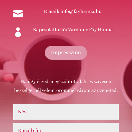
E-mail:
info@fayhanna.hu

Kapcsolattartó:
Várdainé Fáy Hanna

Impresszum
Ha úgy érzed, megszólítottalak, és szívesen
beszélgetnél velem, örömmel várom az üzeneted.