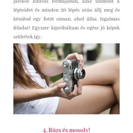
játékos kihívás formájában, azaz számold a
lépteidet és minden 20 lépés után állj meg és
készítsd egy fotót onnan, ahol állsz. Izgalmas
feladat! Egyszer kipróbáltam és egész jó képek
születtek így.
4. Rúzs és mosoly!