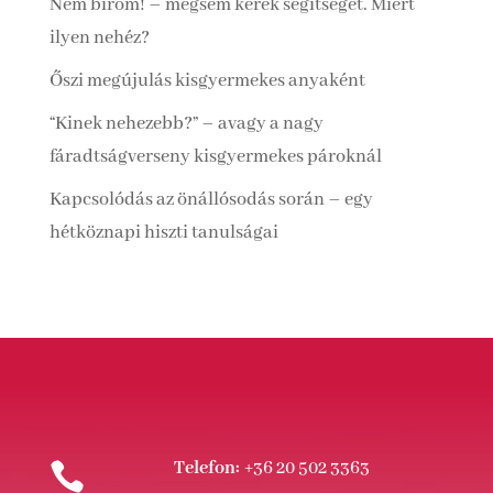
Nem bírom! – mégsem kérek segítséget. Miért
ilyen nehéz?
Őszi megújulás kisgyermekes anyaként
“Kinek nehezebb?” – avagy a nagy
fáradtságverseny kisgyermekes pároknál
Kapcsolódás az önállósodás során – egy
hétköznapi hiszti tanulságai
Telefon:
+36 20 502 3363
