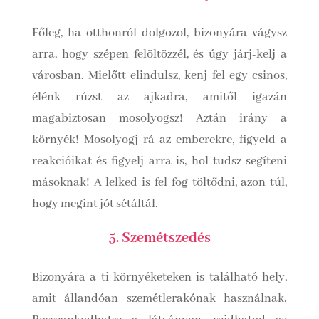
Főleg, ha otthonról dolgozol, bizonyára vágysz
arra, hogy szépen felöltözzél, és úgy járj-kelj a
városban. Mielőtt elindulsz, kenj fel egy csinos,
élénk rúzst az ajkadra, amitől igazán
magabiztosan mosolyogsz! Aztán irány a
környék! Mosolyogj rá az emberekre, figyeld a
reakcióikat és figyelj arra is, hol tudsz segíteni
másoknak! A lelked is fel fog töltődni, azon túl,
hogy megint jót sétáltál.
5. Szemétszedés
Bizonyára a ti környéketeken is található hely,
amit állandóan szemétlerakónak használnak.