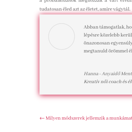
a próbálkozások meghozzák a várt ered
tudatosan éled azt az életet, amire vágytál.
Abban támogatlak, hog
lépésre közelebb kerü
önazonosan egyensúlyt 
megtanuld örömmel él
Hanna - Anyaidő Men
Kreatív női coach és 
←
Milyen módszerek jellemzik a munkáma