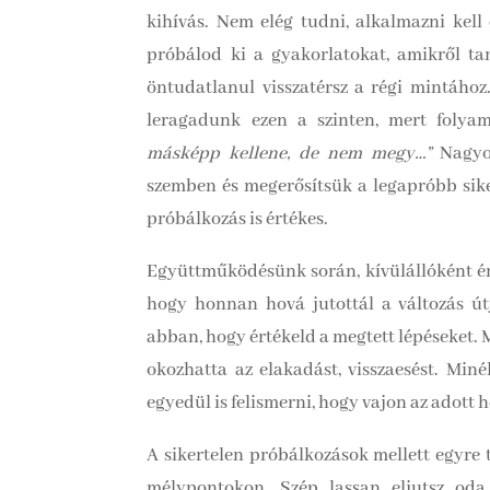
kihívás. Nem elég tudni, alkalmazni kell
próbálod ki a gyakorlatokat, amikről ta
öntudatlanul visszatérsz a régi mintához
leragadunk ezen a szinten, mert folya
másképp kellene, de nem megy…”
Nagyon
szemben és megerősítsük a legapróbb sike
próbálkozás is értékes.
Együttműködésünk során, kívülállóként én 
hogy honnan hová jutottál a változás útj
abban, hogy értékeld a megtett lépéseket. 
okozhatta az elakadást, visszaesést. Min
egyedül is felismerni, hogy vajon az adott
A sikertelen próbálkozások mellett egyre 
mélypontokon. Szép lassan eljutsz oda,