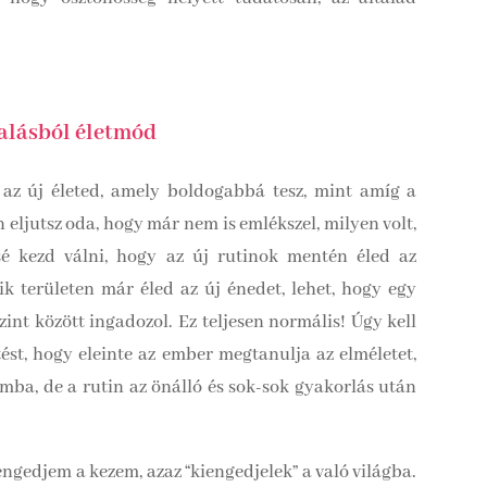
alásból életmód
 az új életed, amely boldogabbá tesz, mint amíg a
 eljutsz oda, hogy már nem is emlékszel, milyen volt,
é kezd válni, hogy az új rutinok mentén éled az
ik területen már éled az új énedet, lehet, hogy egy
int között ingadozol. Ez teljesen normális! Úgy kell
ést, hogy eleinte az ember megtanulja az elméletet,
mba, de a rutin az önálló és sok-sok gyakorlás után
engedjem a kezem, azaz “kiengedjelek” a való világba.