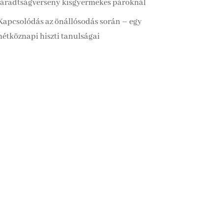
fáradtságverseny kisgyermekes pároknál
Kapcsolódás az önállósodás során – egy
hétköznapi hiszti tanulságai