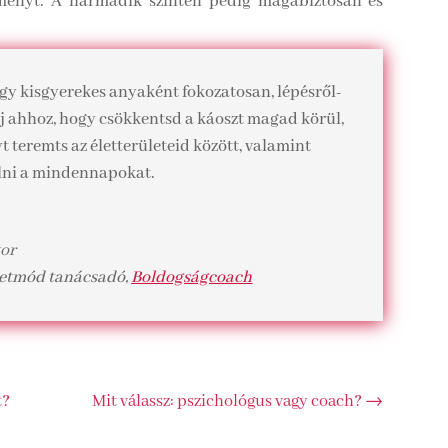
ményt. A harmadik szinten pedig magabiztosan és
y kisgyerekes anyaként fokozatosan, lépésről-
lj ahhoz, hogy csökkentsd a káoszt magad körül,
teremts az életterületeid között, valamint
ni a mindennapokat.
tor
életmód tanácsadó
,
Boldogságcoach
t?
Mit válassz: pszichológus vagy coach?
→