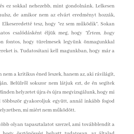
 és ez sokkal nehezebb, mint gondolnánk. Lelkesen
nulsz, de amikor nem az elvárt eredményt hozzák,
. Elkeseredetté tesz, hogy “ez sem működik”. Sokan
matos csalódásként éljük meg, hogy
“Értem, hogy
 fontos, hogy türelmesek legyünk önmagunkkal
reket is. Tudatosítani kell magunkban, hogy már a
nem a kritikus éned leszek, hanem az, aki rávilágít,
án. Belülről sokszor nem látjuk ezt, de én segítek
Minden helyzetet újra és újra megvizsgálunk, hogy mi
él többször gyakoroljuk együtt, annál inkább fogod
 helyzetben, mi miért nem működött.
több olyan tapasztalatot szerzel, ami továbblendít a
 hogy ösztönösség helyett tudatosan, az általad