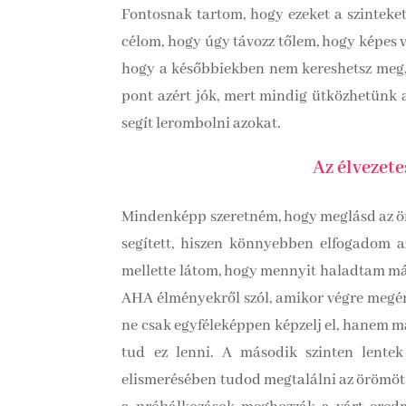
Fontosnak tartom, hogy ezeket a szintek
célom, hogy úgy távozz tőlem, hogy képes 
hogy a későbbiekben nem kereshetsz meg, 
pont azért jók, mert mindig ütközhetünk a
segít lerombolni azokat.
Az élvezete
Mindenképp szeretném, hogy meglásd az ör
segített, hiszen könnyebben elfogadom a
mellette látom, hogy mennyit haladtam már a
AHA élményekről szól, amikor végre megért
ne csak egyféleképpen képzelj el, hanem m
tud ez lenni. A második szinten lentek
elismerésében tudod megtalálni az örömöt