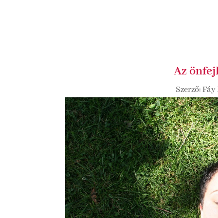
Az önfejl
Szerző:
Fáy