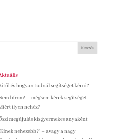
Aktuális
Kitől és hogyan tudnál segítséget kérni?
Nem bírom! – mégsem kérek segítséget.
Miért ilyen nehéz?
Őszi megújulás kisgyermekes anyaként
“Kinek nehezebb?” – avagy a nagy