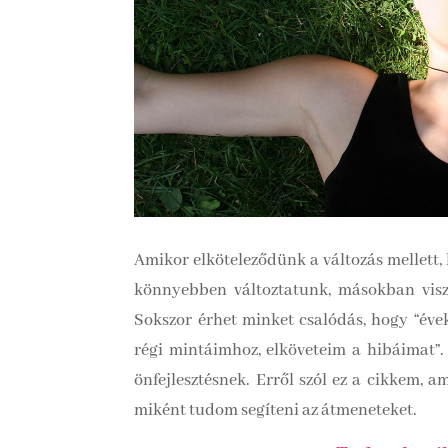
Amikor elköteleződünk a változás mellett,
könnyebben változtatunk, másokban viszon
Sokszor érhet minket csalódás, hogy “éve
régi mintáimhoz, elköveteim a hibáimat”. 
önfejlesztésnek. Erről szól ez a cikkem,
miként tudom segíteni az átmeneteket.