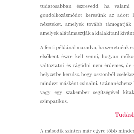
tudatosabban észrevedd, ha valami 
gondolkozásmódot keresünk az adott h
nézeteket, amelyek tovább támogatják 
amelyek alátámasztják a kialakítani kíván
A fenti példánál maradva, ha szeretnénk eg
elsőként észre kell venni, hogyan műkö
változtatni és rágódni nem érdemes, de 
helyzetbe kerülsz, hogy ösztönből cseleks
mindezt másként csinálni. Utánanézhetsz 
vagy egy szakember segítségével kita
szimpatikus.
Tudásb
A második szinten már egyre több mindent