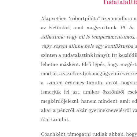
Tudatalattib
Alapvetően “robortpilóta” üzemmódban m
az életünket, amit megszoktunk.
Pl. ha 
adhatunk: vagy mi is temperamentumos, mi
vagy sosem állunk bele egy konfliktusba 
szinten a tudatalattink irányít.
Itt kezdődi
lehetne másként.
Első lépés, hogy megért
módját, azaz elkezdjük megfigyelni és észr
a szinten érdemes tanulni arról, hogy
ismerjük fel azt, amikor ösztönből cs
megkérdőjelezni, hanem mindent, amit edd
akár a pénzről, akár gyermeknevelésről v
újat tanulni.
Coachként támogatni tudlak abban, hogy 