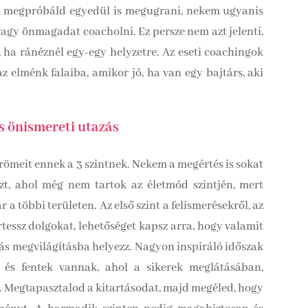
et megpróbáld egyedül is megugrani, nekem ugyanis
vagy önmagadat coacholni. Ez persze nem azt jelenti,
ha ránéznél egy-egy helyzetre. Az eseti coachingok
z elménk falaiba, amikor jó, ha van egy bajtárs, aki
s önismereti utazás
ömeit ennek a 3 szintnek. Nekem a megértés is sokat
zt, ahol még nem tartok az életmód szintjén, mert
 többi területen. Az első szint a felismerésekről, az
essz dolgokat, lehetőséget kapsz arra, hogy valamit
ás megvilágításba helyezz. Nagyon inspiráló időszak
 és fentek vannak, ahol a sikerek meglátásában,
. Megtapasztalod a kitartásodat, majd megéled, hogy