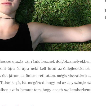
 hosszú utazás vár ránk. Lesznek dolgok, amelyekben
t újra és újra neki kell futni az önfejlesztésnek.
k óta járom az önismereti utam, mégis visszatérek a
Talán segít, ha megérted, hogy mi az a 3 szintje az
 amiben azt is bemutatom, hogy coach szakemberként