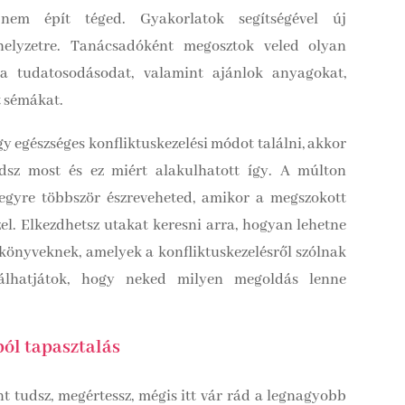
nem épít téged. Gyakorlatok segítségével új
elyzetre. Tanácsadóként megosztok veled olyan
a tudatosodásodat, valamint ajánlok anyagokat,
t sémákat.
y egészséges konfliktuskezelési módot találni, akkor
dsz most és ez miért alakulhatott így. A múlton
egyre többször észreveheted, amikor a megszokott
zel. Elkezdhetsz utakat keresni arra, hogyan lehetne
könyveknek, amelyek a konfliktuskezelésről szólnak
lálhatjátok, hogy neked milyen megoldás lenne
ól tapasztalás
 tudsz, megértessz, mégis itt vár rád a legnagyobb