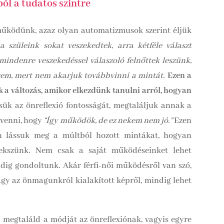
ól a tudatos szintre
űködünk, azaz olyan automatizmusok szerint éljük
a szüleink sokat veszekedtek, arra kétféle választ
ndenre veszekedéssel válaszoló felnőttek leszünk,
sem, mert nem akarjuk továbbvinni a mintát.
Ezen a
k a változás, amikor elkezdünk tanulni arról, hogyan
sük az önreflexió fontosságát, megtaláljuk annak a
evenni, hogy
“Így működök, de ez nekem nem jó.”
Ezen
an lássuk meg a múltból hozott mintákat, hogyan
elekszünk. Nem csak a saját működéseinket lehet
ig gondoltunk. Akár férfi-női működésről van szó,
agy az önmagunkról kialakított képről, mindig lehet
megtaláld a módját az önreflexiónak, vagyis egyre