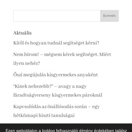
Aktuális
Kitől és hogyan tudnál segítséget kérni?
Nem bírom! – mégsem kérek segítséget. Miért
ilyen nehéz?
Őszi megújulás kisgyermekes anyaként
“Kinek nehezebb?” – avagy a nagy
fáradtságverseny kisgyermekes pároknál
Kapcsolódás az önállósodás során – egy
hétköznapi hiszti tanulságai
Ezen weboldalon a boldog felhasználói élmény érdekében találsz