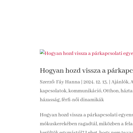
Hogyan hozd vissza a párkapcs
Szerző:
Fáy Hanna
|
2024. 12. 13.
|
Ajánlók
,
A
kapcsolatok, kommunikáció
,
Otthon, házta
házasság, férfi-női dinamikák
Hogyan hozd vissza a párkapcsolati egyensú
mókuskerekében ragadtál, miközben a felad
kerültök egymástól? Lehet, hogy nem te va