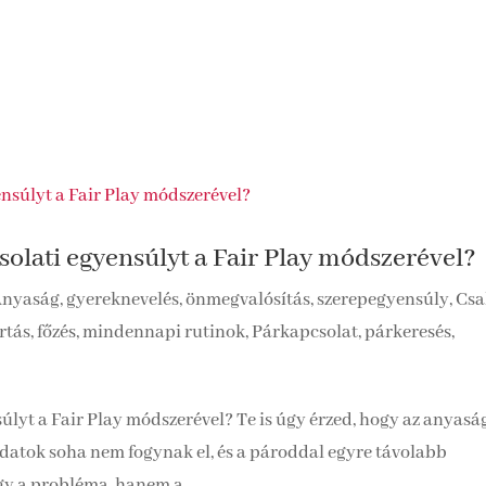
olati egyensúlyt a Fair Play módszerével?
nyaság, gyereknevelés, önmegvalósítás, szerepegyensúly
,
Csa
rtás, főzés, mindennapi rutinok
,
Párkapcsolat, párkeresés,
lyt a Fair Play módszerével? Te is úgy érzed, hogy az anyasá
atok soha nem fogynak el, és a pároddal egyre távolabb
gy a probléma, hanem a...