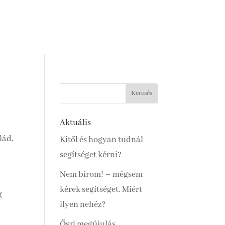
Aktuális
lád,
Kitől és hogyan tudnál
segítséget kérni?
Nem bírom! – mégsem
kérek segítséget. Miért
g
ilyen nehéz?
Őszi megújulás