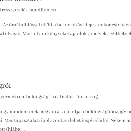
tresszkezelés, mindfulness
Az óraátállítással eljött a bekuckózás ideje, amikor esténkén
ával olvasni. Most olyan könyveket ajánlok, amelyek segíthetne
gról
yermeki én, boldogság, kreativitás, játékosság
 hogy mindenkinek megvan a saját útja a boldogságához, így 
ni. Más tapasztalataiból azonban lehet inspirálódni. Nekem m
t (hiába,...