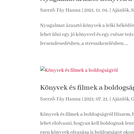
Szerző:
Fáy Hanna
|
2021. 11. 04.
|
Ajánlók
,
S
Nyugalmat árasztó könyvek a lelki békédért 
lehet ülni egy jó könyvvel és egy csésze te
lecsendesedésben, a stresszkezelésben....
Könyvek és filmek a boldogsá
Szerző:
Fáy Hanna
|
2021. 07. 21.
|
Ajánlók
,
G
Könyvek és filmek a boldogságról Hiszem,
lehet elolvasni, hogyan kell boldognak len
ezen könyvek olvasása is boldogságot okozot