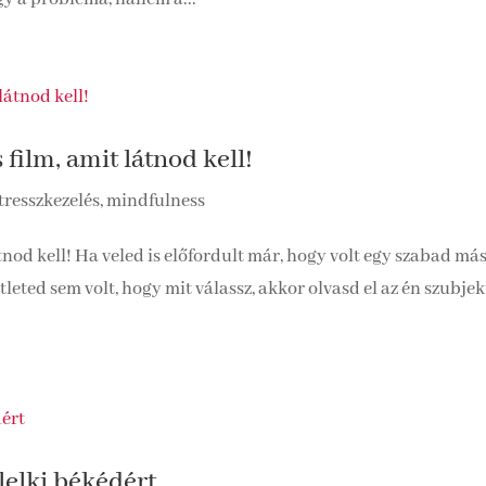
 film, amit látnod kell!
tresszkezelés, mindfulness
tnod kell! Ha veled is előfordult már, hogy volt egy szabad más
tleted sem volt, hogy mit válassz, akkor olvasd el az én szubjek
lelki békédért