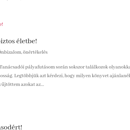
ztos életbe!
Önbizalom, önértékelés
 Tanácsadói pályafutásom során sokszor találkozok olyanokka
tosság. Legtöbbjük azt kérdezi, hogy milyen könyvet ajánlané
űjtöttem azokat az...
ásodért!