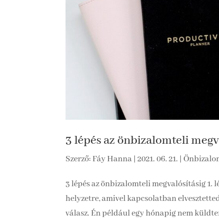
3 lépés az önbizalomteli megv
Szerző:
Fáy Hanna
|
2021. 06. 21.
|
Önbizalom
3 lépés az önbizalomteli megvalósításig 1. l
helyzetre, amivel kapcsolatban elvesztette
válasz. Én például egy hónapig nem küldtem