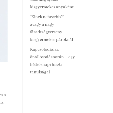
kisgyermekes anyaként
“Kinek nehezebb?” –
avagy a nagy
fáradtságverseny
kisgyermekes pároknál
Kapcsolódás az
önállósodás során – egy
hétköznapi hiszti
tanulságai
ra a
 a