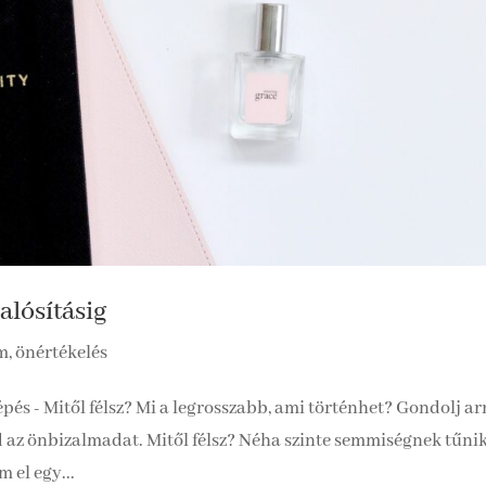
alósításig
, önértékelés
épés - Mitől félsz? Mi a legrosszabb, ami történhet? Gondolj ar
d az önbizalmadat. Mitől félsz? Néha szinte semmiségnek tűnik
 el egy...