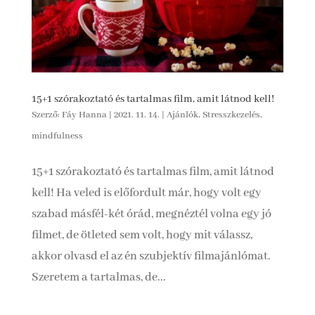
15+1 szórakoztató és tartalmas film, amit látnod kell!
Szerző:
Fáy Hanna
|
2021. 11. 14.
|
Ajánlók
,
Stresszkezelés,
mindfulness
15+1 szórakoztató és tartalmas film, amit látnod
kell! Ha veled is előfordult már, hogy volt egy
szabad másfél-két órád, megnéztél volna egy jó
filmet, de ötleted sem volt, hogy mit válassz,
akkor olvasd el az én szubjektív filmajánlómat.
Szeretem a tartalmas, de...