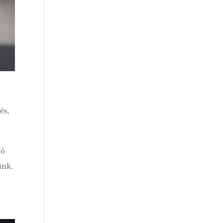
és,
dó
unk,