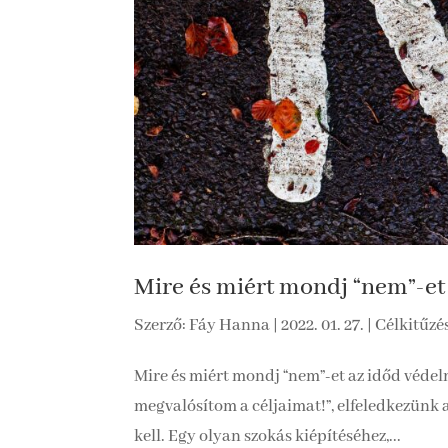
Mire és miért mondj “nem”-e
Szerző:
Fáy Hanna
|
2022. 01. 27.
|
Célkitűzé
Mire és miért mondj “nem”-et az időd véde
megvalósítom a céljaimat!”, elfeledkezünk 
kell. Egy olyan szokás kiépítéséhez,...