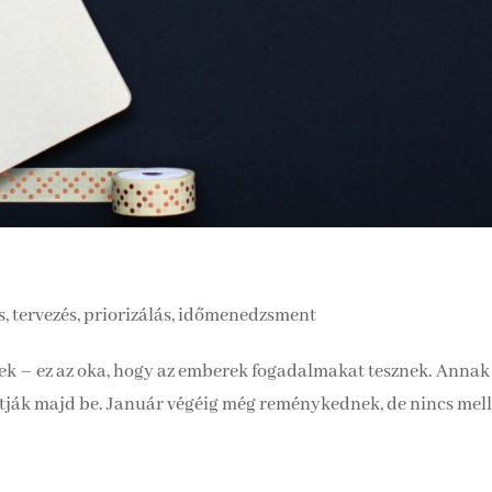
s, tervezés, priorizálás, időmenedzsment
yek – ez az oka, hogy az emberek fogadalmakat tesznek. Annak
artják majd be. Január végéig még reménykednek, de nincs mell