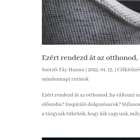
Ezért rendezd át az otthonod, 
Szerző:
Fáy Hanna
|
2022. 01. 13.
|
Célkitűzé
mindennapi rutinok
Ezért rendezd át az otthonod, ha változni 
előszoba? Inspiráló dolgozósarok? Stíluso
a tárgyaik tükrözik, hogy kik vagyunk, mily