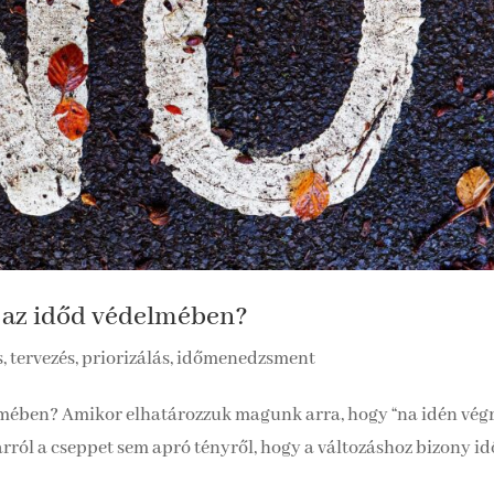
t az időd védelmében?
s, tervezés, priorizálás, időmenedzsment
lmében? Amikor elhatározzuk magunk arra, hogy “na idén vég
arról a cseppet sem apró tényről, hogy a változáshoz bizony id