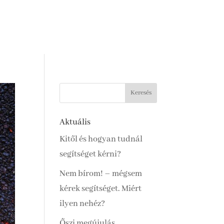
Aktuális
Kitől és hogyan tudnál
segítséget kérni?
Nem bírom! – mégsem
kérek segítséget. Miért
ilyen nehéz?
Őszi megújulás