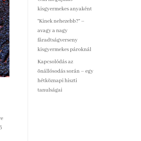
kisgyermekes anyaként
“Kinek nehezebb?” –
avagy a nagy
fáradtságverseny
kisgyermekes pároknál
Kapcsolódás az
önállósodás során – egy
hétköznapi hiszti
tanulságai
re
ő