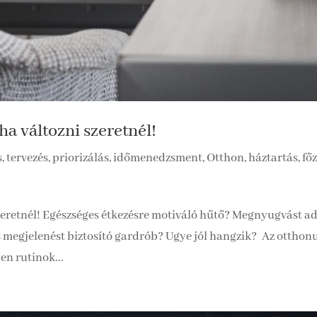
ha változni szeretnél!
s, tervezés, priorizálás, időmenedzsment
,
Otthon, háztartás, főz
szeretnél! Egészséges étkezésre motiváló hűtő? Megnyugvást a
s megjelenést biztosító gardrób? Ugye jól hangzik? Az otthon
en rutinok...