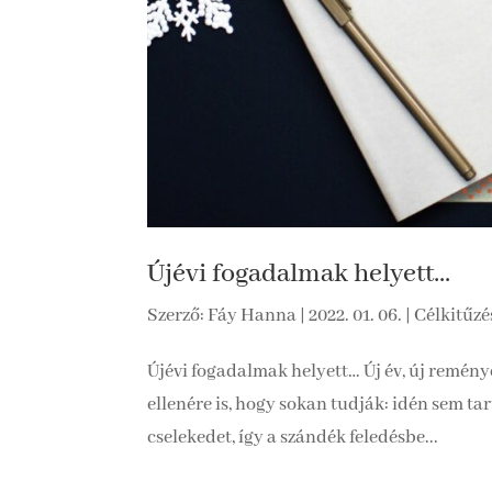
Újévi fogadalmak helyett…
Szerző:
Fáy Hanna
|
2022. 01. 06.
|
Célkitűzé
Újévi fogadalmak helyett… Új év, új remén
ellenére is, hogy sokan tudják: idén sem t
cselekedet, így a szándék feledésbe...