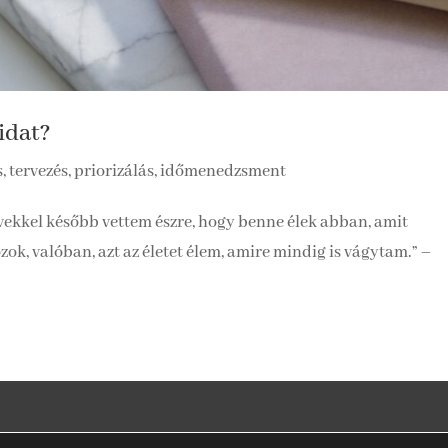
idat?
s, tervezés, priorizálás, időmenedzsment
évekkel később vettem észre, hogy benne élek abban, amit
k, valóban, azt az életet élem, amire mindig is vágytam.” –