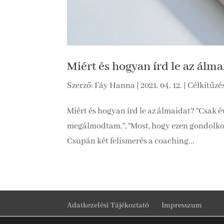
Miért és hogyan írd le az álma
Szerző:
Fáy Hanna
|
2021. 04. 12.
|
Célkitűzé
Miért és hogyan írd le az álmaidat? “Csak 
megálmodtam.”, “Most, hogy ezen gondolkozo
Csupán két felismerés a coaching...
Adatkezelési Tájékoztató
Impresszum