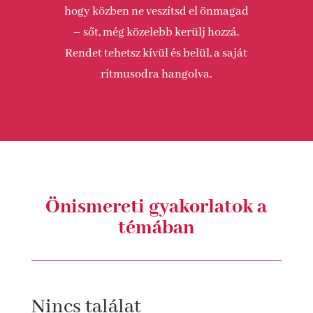
hogy közben ne veszítsd el önmagad
– sőt, még közelebb kerülj hozzá.
Rendet tehetsz kívül és belül, a saját
ritmusodra hangolva.
Önismereti gyakorlatok a
témában
Nincs találat