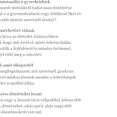
 mintaadás a gyerekeidnek
hozott mintákról tudatosan dönthetsz:
-e a gyermekeidnek vagy felülírod őket és
ívabb mintát szeretnél átadni?
d mérhetővé válnak
 látva az életedet, könnyebben
, hogy mit értél el, miért lehetsz hálás.
válik a fejlődésed és mindez örömmel,
l tölti meg a szívedet.
, amit elképzeltél
 megfogalmazod, mit szeretnél, gyakran
tő módon jönnek szembe a lehetőségek.
let is melléd állna.
datos döntéseket hozni
an vagy a hosszú távú céljaiddal, könnyebb
 döntéseket, akár apró, akár nagyobb
álasztásokról van szó.