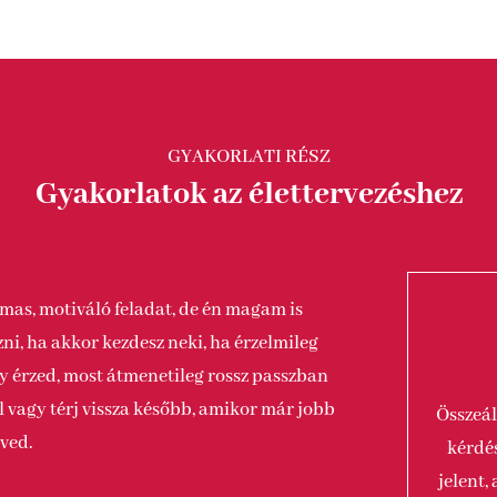
GYAKORLATI RÉSZ
Gyakorlatok az élettervezéshez
mas, motiváló feladat, de én magam is
ni, ha akkor kezdesz neki, ha érzelmileg
érzed, most átmenetileg rossz passzban
 vagy térj vissza később, amikor már jobb
Összeál
dved.
kérdés
jelent,