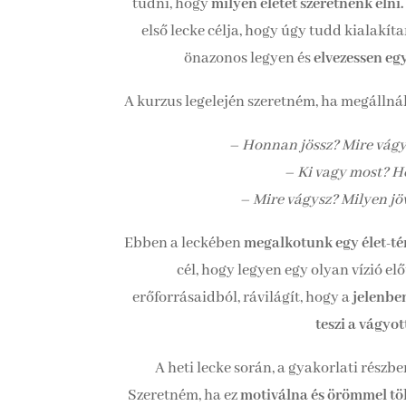
tudni, hogy
milyen életet szeretnénk élni.
első lecke célja, hogy úgy tudd kialakíta
önazonos legyen és
elvezessen egy
A kurzus legelején szeretném, ha megállnál 
– Honnan jössz? Mire vágy
– Ki vagy most? 
– Mire vágysz? Milyen j
Ebben a leckében
megalkotunk egy élet-té
cél, hogy legyen egy olyan vízió el
erőforrásaidból, rávilágít, hogy a
jelenbe
teszi a vágyot
A heti lecke során, a gyakorlati rész
Szeretném, ha ez
motiválna és örömmel tölt