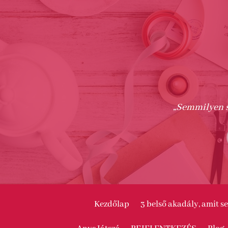
„Semmilyen s
Kezdőlap
3 belső akadály, amit 