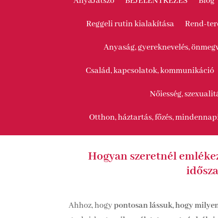
AnyaJátszó
BEJELENTKEZÉS
Blog
Reggeli rutin kialakítása
Rend-te
Anyaság, gyereknevelés, önmegv
Család, kapcsolatok, kommunikáció
Nőiesség, szexualit
Otthon, háztartás, főzés, mindennap
Hogyan szeretnél emlékez
idősz
Ahhoz, hogy
pontosan lássuk, hogy milye