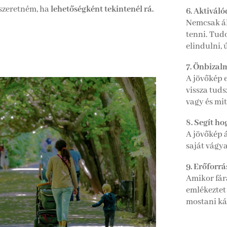
, szeretném, ha
lehetőségként tekintenél rá.
6. Aktivál
Nemcsak ál
tenni. Tudo
elindulni, 
7. Önbizalm
A jövőkép 
vissza tuds
vagy és mit
8. Segít h
A jövőkép á
saját vágya
9. Erőforr
Amikor fár
emlékeztet 
mostani ká