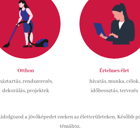
Otthon
Értelmes élet
háztartás, rendszerezés,
hivatás, munka, célok,
dekorálás, projektek
időbeosztás, tervezés
kidolgozod a jövőképedet ezeken az életterületeken. Később p
témához.