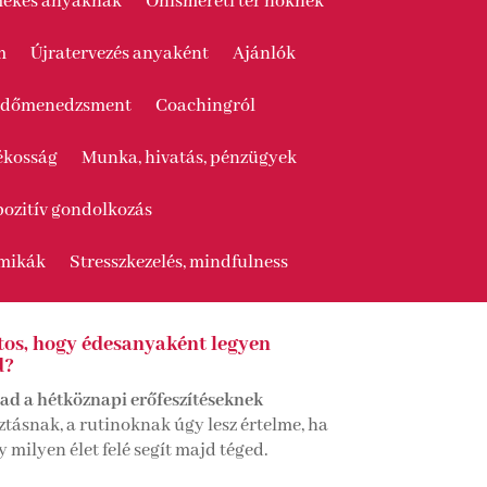
rmekes anyáknak
Önismereti tér nőknek
m
Újratervezés anyaként
Ajánlók
s, időmenedzsment
Coachingról
tékosság
Munka, hivatás, pénzügyek
pozitív gondolkozás
amikák
Stresszkezelés, mindfulness
tos, hogy édesanyaként legyen
d?
 ad a hétköznapi erőfeszítéseknek
ztásnak, a rutinoknak úgy lesz értelme, ha
 milyen élet felé segít majd téged.