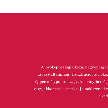
A jövőképpel foglalkozni nagyon izgal
tapasztaltam, hogy frusztrációt tud okoz
éppen mélyponton vagy. Amennyiben úgy 
vagy, akkor csak ismerkedj a módszerekkel
a ke