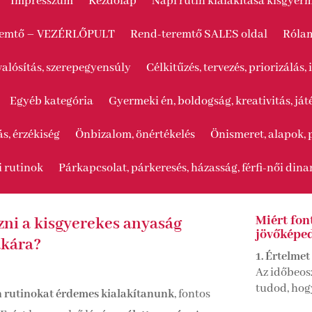
Impresszum
Kezdőlap
Napi rutin kialakítása kisgye
remtő – VEZÉRLŐPULT
Rend-teremtő SALES oldal
Róla
alósítás, szerepegyensúly
Célkitűzés, tervezés, priorizálá
Egyéb kategória
Gyermeki én, boldogság, kreativitás, já
ás, érzékiség
Önbizalom, önértékelés
Önismeret, alapok, 
i rutinok
Párkapcsolat, párkeresés, házasság, férfi-női din
Miért fon
ni a kisgyerekes anyaság
jövőképe
akára?
1. Értelmet
Az időbeos
tudod, hogy
n rutinokat érdemes kialakítanunk
, fontos