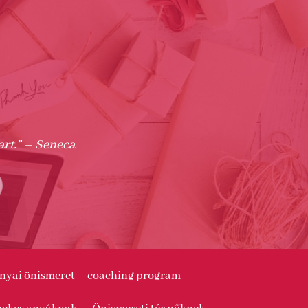
rt.” – Seneca
nyai önismeret – coaching program