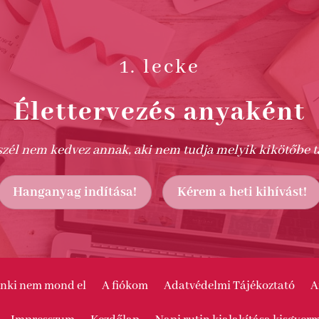
1. lecke
Élettervezés anyaként
zél nem kedvez annak, aki nem tudja melyik kikötőbe ta
Hanganyag indítása!
Kérem a heti kihívást!
senki nem mond el
A fiókom
Adatvédelmi Tájékoztató
A