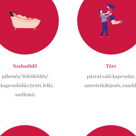
Szabadidő
Társ
pihenés/ feltöltődés/
párral való kapcsolat,
ikapcsolódás (testi, lelki,
szeretetkifejezés, randi
szellemi)