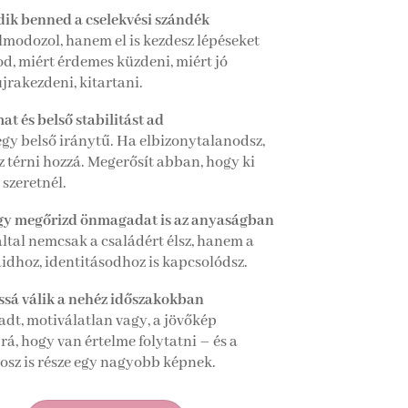
ódik benned a cselekvési szándék
modozol, hanem el is kezdesz lépéseket
d, miért érdemes küzdeni, miért jó
újrakezdeni, kitartani.
at és belső stabilitást ad
egy belső iránytű. Ha elbizonytalanodsz,
z térni hozzá. Megerősít abban, hogy ki
 szeretnél.
ogy megőrizd önmagadat is az anyaságban
ltal nemcsak a családért élsz, hanem a
idhoz, identitásodhoz is kapcsolódsz.
ássá válik a nehéz időszakokban
adt, motiválatlan vagy, a jövőkép
rá, hogy van értelme folytatni – és a
osz is része egy nagyobb képnek.