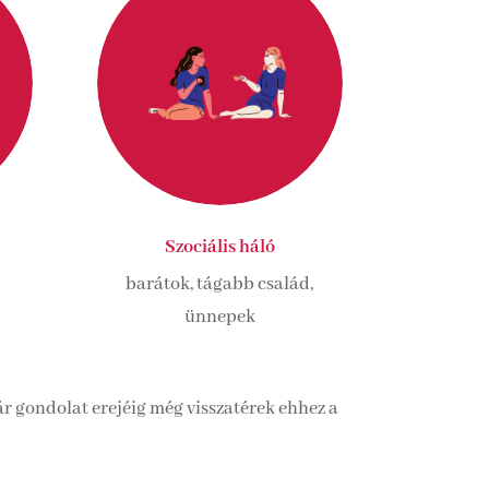
Szociális háló
barátok, tágabb család,
ünnepek
ár gondolat erejéig még visszatérek ehhez a